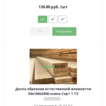
136.80
руб.
/шт
2
3
шт
м
м
В корзину
Доска обрезная естественной влажности
50х100х3000 осина Сорт 1 ТУ
( 0 )
Количество в м³:
66.67