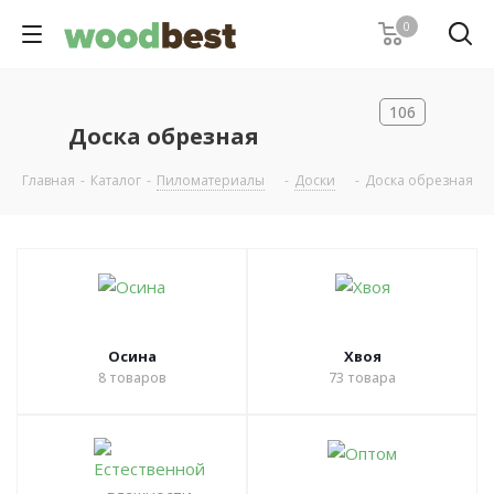
0
106
Доска обрезная
Главная
-
Каталог
-
Пиломатериалы
-
Доски
-
Доска обрезная
Осина
Хвоя
8
товаров
73
товара