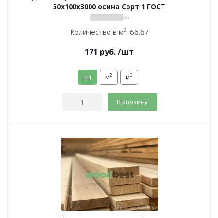
50х100х3000 осина Сорт 1 ГОСТ
( 0 )
Количество в м³:
66.67
171
руб.
/шт
2
3
шт
м
м
В корзину