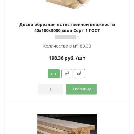
Доска обрезная естественной влажности
40х100х3000 хвоя Сорт 1 ГОСТ
( 0 )
Количество в м³:
83.33
198.36
руб.
/шт
2
3
шт
м
м
В корзину