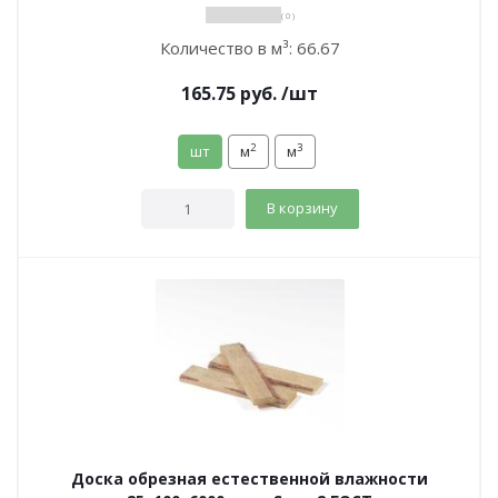
( 0 )
Количество в м³:
66.67
165.75
руб.
/шт
2
3
шт
м
м
В корзину
Доска обрезная естественной влажности