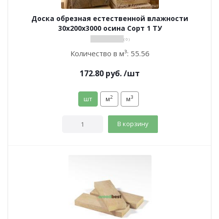
Доска обрезная естественной влажности
30х200х3000 осина Сорт 1 ТУ
( 0 )
Количество в м³:
55.56
172.80
руб.
/шт
2
3
шт
м
м
В корзину