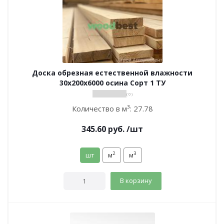
Доска обрезная естественной влажности
30х200х6000 осина Сорт 1 ТУ
( 0 )
Количество в м³:
27.78
345.60
руб.
/шт
2
3
шт
м
м
В корзину