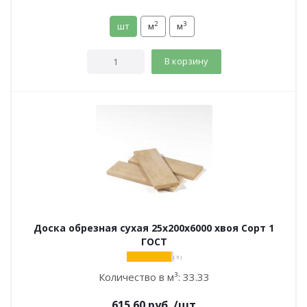
2
3
шт
м
м
В корзину
Доска обрезная сухая 25х200х6000 хвоя Сорт 1
ГОСТ
( 6 )
Количество в м³:
33.33
615.60
руб.
/шт