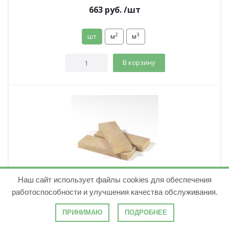
663
руб.
/шт
2
3
шт
м
м
В корзину
Наш сайт использует файлы cookies для обеспечения
Доска обрезная сухая 40х150х6000 хвоя Сорт 1
работоспособности и улучшения качества обслуживания.
ГОСТ
( 6 )
ПРИНИМАЮ
ПОДРОБНЕЕ
Количество в м³:
27.78