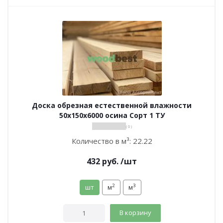
Доска обрезная естественной влажности
50х150х6000 осина Сорт 1 ТУ
( 0 )
Количество в м³:
22.22
432
руб.
/шт
2
3
шт
м
м
В корзину