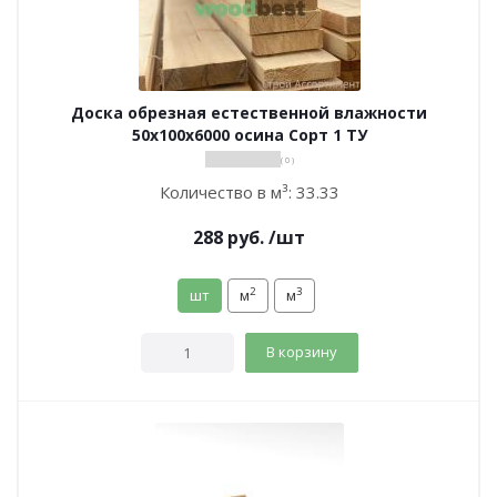
Доска обрезная естественной влажности
50х100х6000 осина Сорт 1 ТУ
( 0 )
Количество в м³:
33.33
288
руб.
/шт
2
3
шт
м
м
В корзину