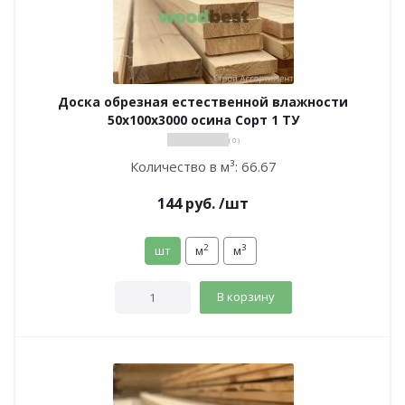
Доска обрезная естественной влажности
50х100х3000 осина Сорт 1 ТУ
( 0 )
Количество в м³:
66.67
144
руб.
/шт
2
3
шт
м
м
В корзину