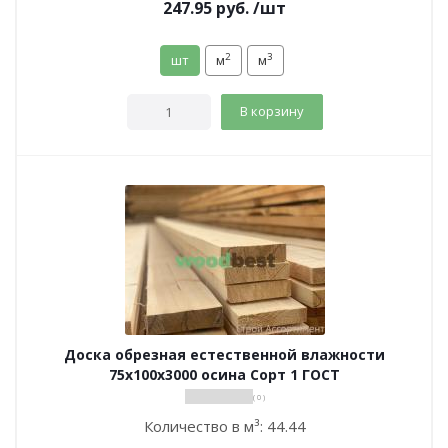
247.95
руб.
/шт
2
3
шт
м
м
В корзину
Доска обрезная естественной влажности
75х100х3000 осина Сорт 1 ГОСТ
( 0 )
Количество в м³:
44.44