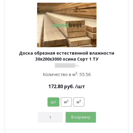
Доска обрезная естественной влажности
30х200х3000 осина Сорт 1 ТУ
( 0 )
Количество в м³:
55.56
172.80
руб.
/шт
2
3
шт
м
м
В корзину