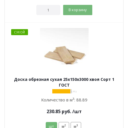
В корзину
СУХОЙ
Доска обрезная сухая 25х150х3000 хвоя Сорт 1
ГОСТ
( 11 )
Количество в м³:
88.89
230.85
руб.
/шт
2
3
шт
м
м