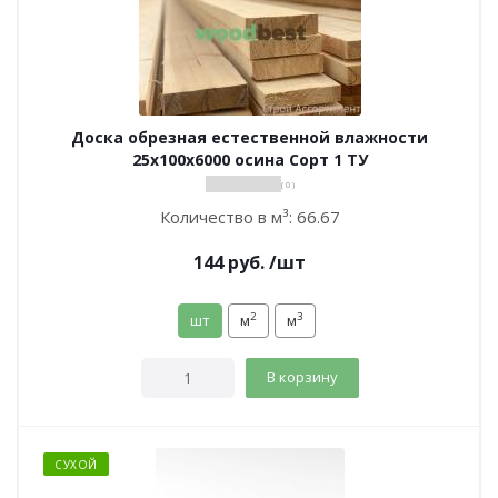
Доска обрезная естественной влажности
25х100х6000 осина Сорт 1 ТУ
( 0 )
Количество в м³:
66.67
144
руб.
/шт
2
3
шт
м
м
В корзину
СУХОЙ