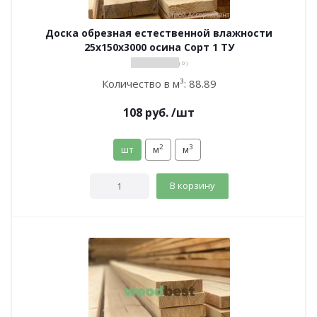
Доска обрезная естественной влажности
25х150х3000 осина Сорт 1 ТУ
( 0 )
Количество в м³:
88.89
108
руб.
/шт
2
3
шт
м
м
В корзину