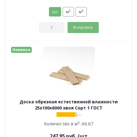
2
3
шт
м
м
В корзину
Новинка
Доска обрезная естественной влажности
25х100х6000 хвоя Сорт 1 ГОСТ
( 4 )
Количество в м³:
66.67
247.95
руб.
/шт