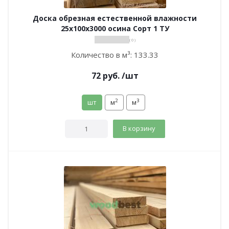
Доска обрезная естественной влажности
25х100х3000 осина Сорт 1 ТУ
( 0 )
Количество в м³:
133.33
72
руб.
/шт
2
3
шт
м
м
В корзину