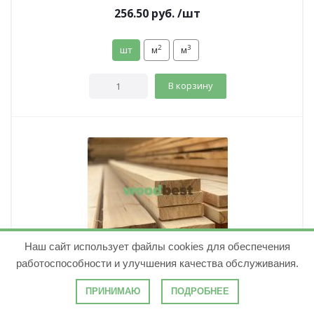
256.50
руб.
/шт
2
3
шт
м
м
В корзину
Наш сайт использует файлы cookies для обеспечения
Доска обрезная естественной влажности
работоспособности и улучшения качества обслуживания.
50х150х3000 осина Сорт 1 ГОСТ
( 0 )
ПРИНИМАЮ
ПОДРОБНЕЕ
Количество в м³:
44.44