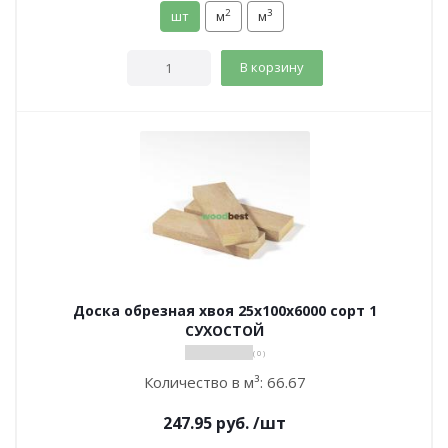
2
3
шт
м
м
В корзину
Доска обрезная хвоя 25х100х6000 сорт 1
СУХОСТОЙ
( 0 )
Количество в м³:
66.67
247.95
руб.
/шт