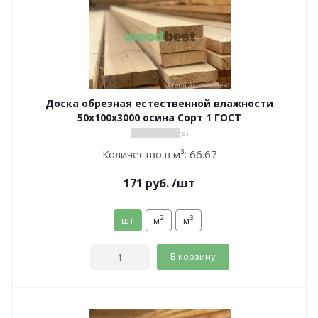
Доска обрезная естественной влажности
50х100х3000 осина Сорт 1 ГОСТ
( 0 )
Количество в м³:
66.67
171
руб.
/шт
2
3
шт
м
м
В корзину