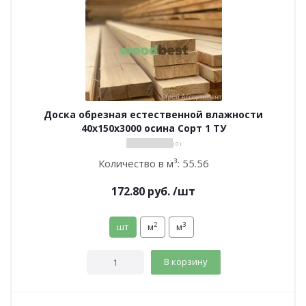
Доска обрезная естественной влажности
40х150х3000 осина Сорт 1 ТУ
( 0 )
Количество в м³:
55.56
172.80
руб.
/шт
2
3
шт
м
м
В корзину