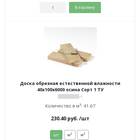
В корзину
Доска обрезная естественной влажности
40х100х6000 осина Сорт 1 ТУ
( 0 )
Количество в м³:
41.67
230.40
руб.
/шт
2
3
шт
м
м