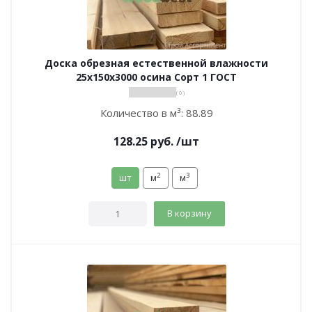
Доска обрезная естественной влажности
25х150х3000 осина Сорт 1 ГОСТ
( 0 )
Количество в м³:
88.89
128.25
руб.
/шт
2
3
шт
м
м
В корзину