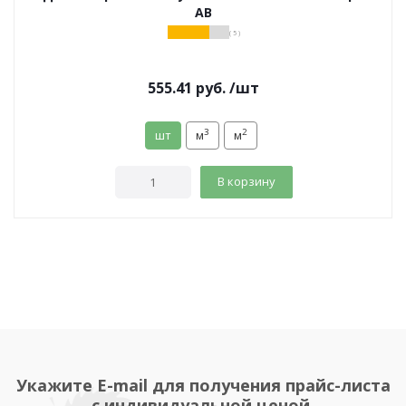
АВ
( 5 )
555.41
руб.
/шт
3
2
шт
м
м
В корзину
Укажите E-mail для получения прайс-листа
с индивидуальной ценой.