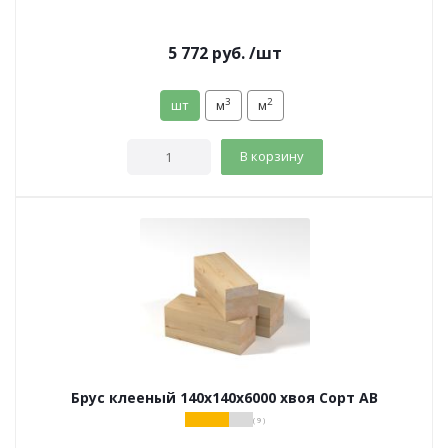
5 772
руб.
/шт
3
2
шт
м
м
В корзину
Брус клееный 140х140х6000 хвоя Сорт АВ
( 9 )