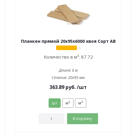
Планкен прямой 20х95х6000 хвоя Сорт АВ
( 2 )
Количество в м³:
87.72
Длина:
6 м
Сечение:
20x95 мм
363.89
руб.
/шт
2
3
шт
м
м
В корзину