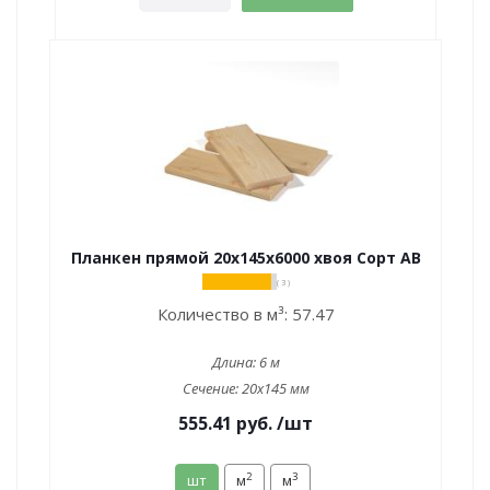
Планкен прямой 20х145х6000 хвоя Сорт АВ
( 3 )
Количество в м³:
57.47
Длина:
6 м
Сечение:
20x145 мм
555.41
руб.
/шт
2
3
шт
м
м