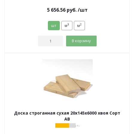
5 656.56
руб.
/шт
3
2
шт
м
м
В корзину
Доска строганная сухая 20х145х6000 хвоя Сорт
АВ
( 5 )