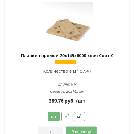
Планкен прямой 20х145х6000 хвоя Сорт С
( 2 )
Количество в м³:
57.47
Длина:
6 м
Сечение:
20x145 мм
389.76
руб.
/шт
2
3
шт
м
м
В корзину