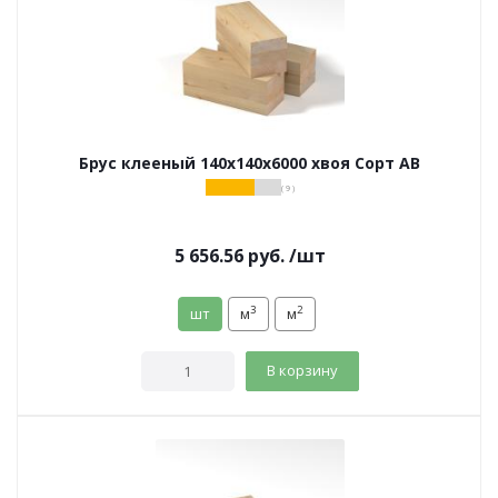
Брус клееный 140х140х6000 хвоя Сорт АВ
( 9 )
5 656.56
руб.
/шт
3
2
шт
м
м
В корзину