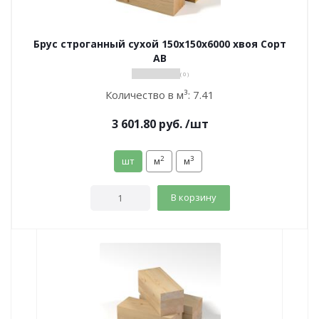
Брус строганный сухой 150х150х6000 хвоя Сорт
АВ
( 0 )
Количество в м³:
7.41
3 601.80
руб.
/шт
2
3
шт
м
м
В корзину