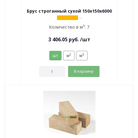
Брус строганный сухой 150х150х6000
( 1 )
Количество в м³:
7
3 406.05
руб.
/шт
2
3
шт
м
м
В корзину