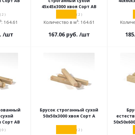
я Сорт АВ
строганный сухой
40х60х
45х45х3000 хвоя Сорт АВ
( 2 )
( 2 )
³:
164.61
Количество в м³:
164.61
Количе
.
/шт
167.06
руб.
/шт
185
цованный
Брусок строганный сухой
Бру
 сухой
50х50х3000 хвоя Сорт А
естест
я Сорт АВ
50х50х60
( 0 )
( 2 )