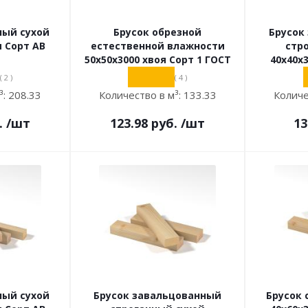
ный сухой
Брусок обрезной
Брусок
я Сорт АВ
естественной влажности
стр
50х50х3000 хвоя Сорт 1 ГОСТ
40х40х
( 2 )
( 4 )
³:
208.33
Количество в м³:
133.33
Количе
.
/шт
123.98
руб.
/шт
13
ный сухой
Брусок завальцованный
Брусок 