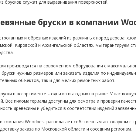
из брусков служат для выравнивания поверхностей.
ревянные бруски в компании Wo
строганных и обрезных изделий из различных пород дерева: хвои
мской, Кировской и Архангельской областях, мы гарантируем с
дства.
ски производятся на современном оборудовании с максимально
бруски нужных размеров или заказать изделия по индивидуаль
ительных объектов, так и для мелких ремонтных работ.
руски в ассортименте – одни из выгодных на рынке. У нас конк
й. Все пиломатериалы доступны для осмотра и проверки качест
ость древесины и убедиться в соответствии изделий заявленн
ов компания Woodbest располагает собственным автопарком с т
доставку заказа по Московской области и соседним регионам.