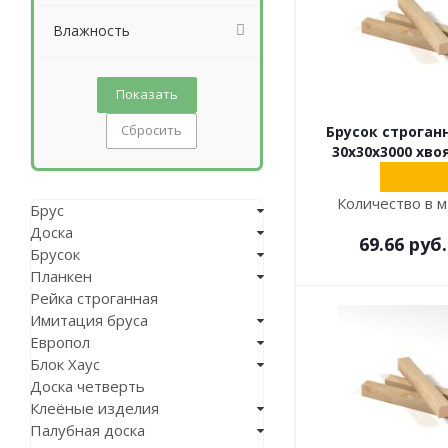
Влажность
Сбросить
Брусок строган
30х30х3000 хво
Количество в м
Брус
Доска
69.66
руб.
Брусок
Планкен
Рейка строганная
Имитация бруса
Европол
Блок Хаус
Доска четверть
Клеёные изделия
Палубная доска