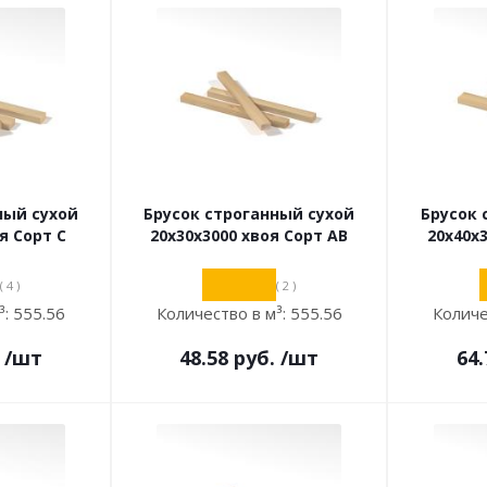
ный сухой
Брусок строганный сухой
Брусок 
я Сорт С
20х30х3000 хвоя Сорт АВ
20х40х
( 4 )
( 2 )
³:
555.56
Количество в м³:
555.56
Количе
/шт
48.58
руб.
/шт
64.