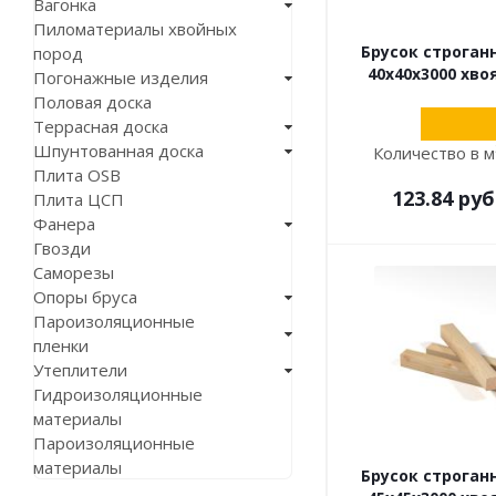
Вагонка
Пиломатериалы хвойных
Брусок строган
пород
40х40х3000 хво
Погонажные изделия
Половая доска
Террасная доска
Шпунтованная доска
Количество в м
Плита OSB
123.84
руб
Плита ЦСП
Фанера
Гвозди
Саморезы
Опоры бруса
Пароизоляционные
пленки
Утеплители
Гидроизоляционные
материалы
Пароизоляционные
материалы
Брусок строган