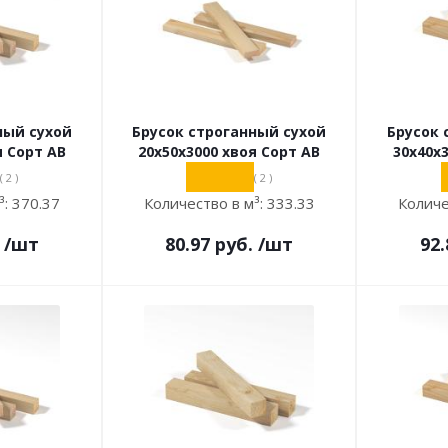
ный сухой
Брусок строганный сухой
Брусок 
я Сорт АВ
20х50х3000 хвоя Сорт АВ
30х40х
( 2 )
( 2 )
³:
370.37
Количество в м³:
333.33
Количе
/шт
80.97
руб.
/шт
92.