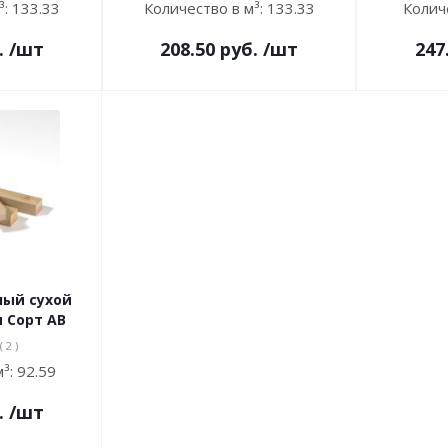
³:
133.33
Количество в м³:
133.33
Колич
.
/шт
208.50
руб.
/шт
247
ный сухой
я Сорт АВ
( 2 )
м³:
92.59
.
/шт