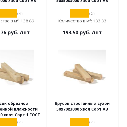
3000 хвоя Сорт АВ
50х50х3000 хвоя Сорт АВ
( 4 )
( 2 )
ство в м³:
138.89
Количество в м³:
133.33
.76
руб.
/шт
193.50
руб.
/шт
сок обрезной
Брусок строганный сухой
венной влажности
50х70х3000 хвоя Сорт АВ
00 хвоя Сорт 1 ГОСТ
( 2 )
( 2 )