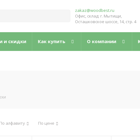
zakaz@woodbest.ru
Офис, склад: г. Мытищи,
Осташковское шоссе, 14, стр. 4
и и скидки
Как купить
О компании
ски
По алфавиту
По цене