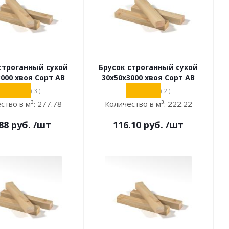
строганный сухой
Брусок строганный сухой
3000 хвоя Сорт АВ
30х50х3000 хвоя Сорт АВ
( 3 )
( 2 )
ство в м³:
277.78
Количество в м³:
222.22
88
руб.
/шт
116.10
руб.
/шт