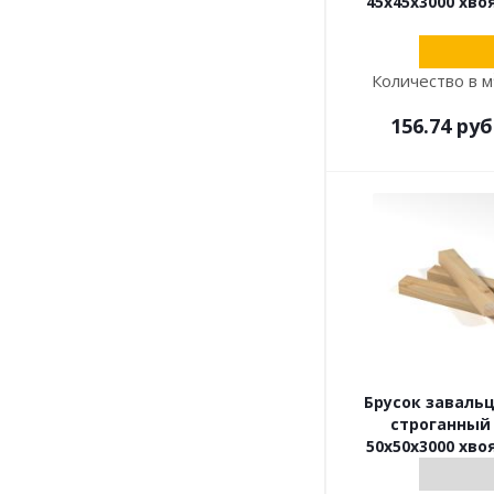
45х45х3000 хво
Количество в м
156.74
руб
Брусок заваль
строганный
50х50х3000 хво