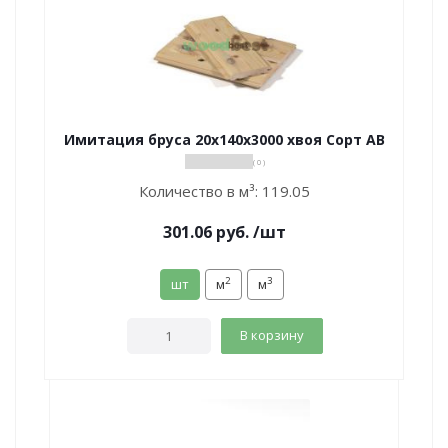
Имитация бруса 20х140х3000 хвоя Сорт АВ
( 0 )
Количество в м³:
119.05
301.06
руб.
/шт
2
3
шт
м
м
В корзину