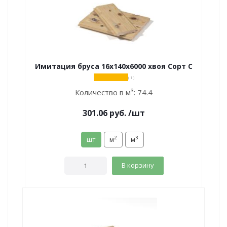
Имитация бруса 16х140х6000 хвоя Сорт С
( 1 )
Количество в м³:
74.4
301.06
руб.
/шт
2
3
шт
м
м
В корзину