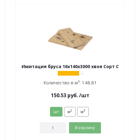
Имитация бруса 16х140х3000 хвоя Сорт С
( 1 )
Количество в м³:
148.81
150.53
руб.
/шт
2
3
шт
м
м
В корзину