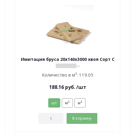
Имитация бруса 20х140х3000 хвоя Сорт С
( 0 )
Количество в м³:
119.05
188.16
руб.
/шт
2
3
шт
м
м
В корзину