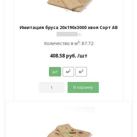
Имитация бруса 20х190х3000 хвоя Сорт АВ
( 0 )
Количество в м³:
87.72
408.58
руб.
/шт
2
3
шт
м
м
В корзину