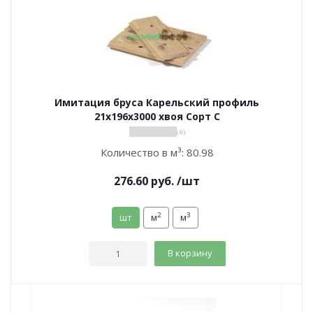
Имитация бруса Карельский профиль
21х196х3000 хвоя Сорт С
( 0 )
Количество в м³:
80.98
276.60
руб.
/шт
2
3
шт
м
м
В корзину