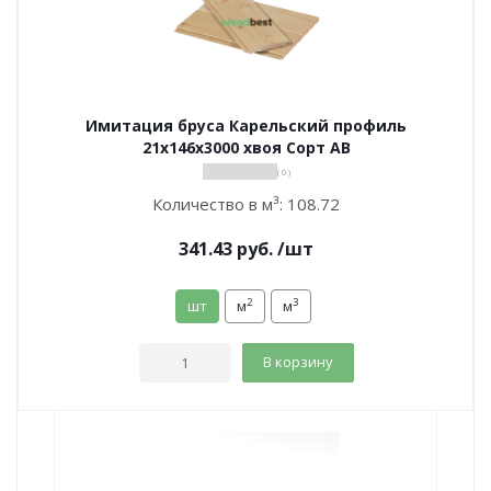
Имитация бруса Карельский профиль
21х146х3000 хвоя Сорт АВ
( 0 )
Количество в м³:
108.72
341.43
руб.
/шт
2
3
шт
м
м
В корзину