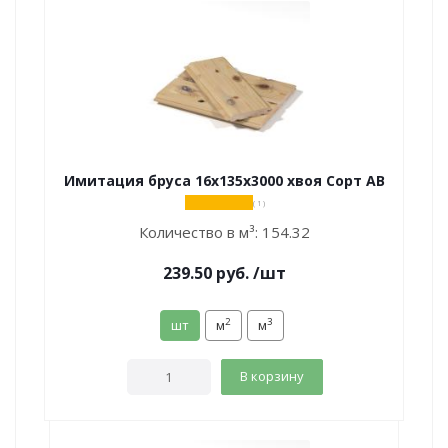
Имитация бруса 16х135х3000 хвоя Сорт АВ
( 1 )
Количество в м³:
154.32
239.50
руб.
/шт
2
3
шт
м
м
В корзину