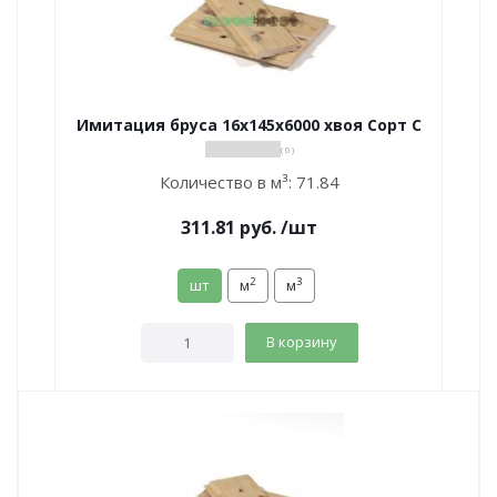
Имитация бруса 16х145х6000 хвоя Сорт С
( 0 )
Количество в м³:
71.84
311.81
руб.
/шт
2
3
шт
м
м
В корзину