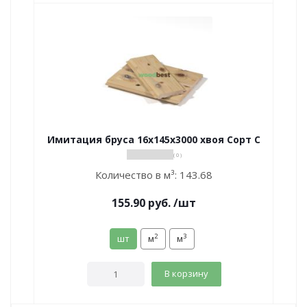
Имитация бруса 16х145х3000 хвоя Сорт С
( 0 )
Количество в м³:
143.68
155.90
руб.
/шт
2
3
шт
м
м
В корзину