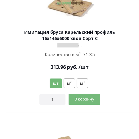
Имитация бруса Карельский профиль
16х146х6000 хвоя Сорт С
( 0 )
Количество в м³:
71.35
313.96
руб.
/шт
2
3
шт
м
м
В корзину