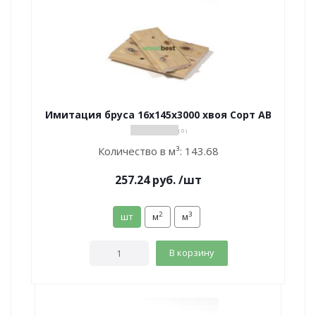
Имитация бруса 16х145х3000 хвоя Сорт АВ
( 0 )
Количество в м³:
143.68
257.24
руб.
/шт
2
3
шт
м
м
В корзину