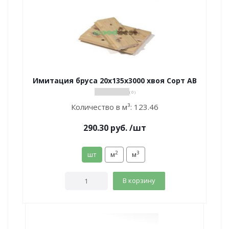
Имитация бруса 20х135х3000 хвоя Сорт АВ
( 0 )
Количество в м³:
123.46
290.30
руб.
/шт
2
3
шт
м
м
В корзину