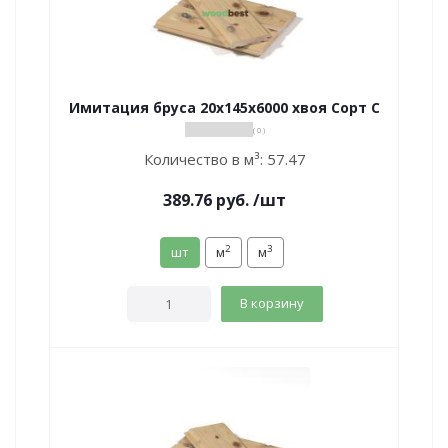
Имитация бруса 20х145х6000 хвоя Сорт С
( 0 )
Количество в м³:
57.47
389.76
руб.
/шт
2
3
шт
м
м
В корзину