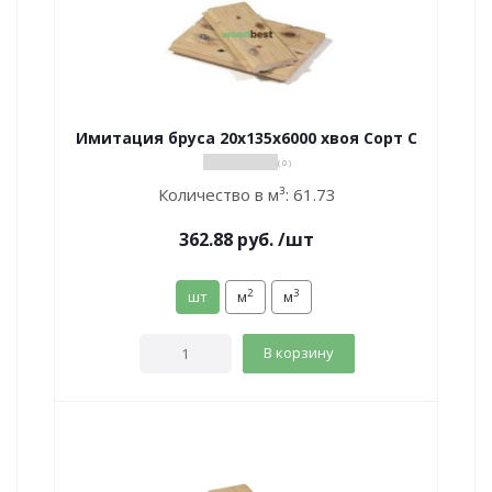
Имитация бруса 20х135х6000 хвоя Сорт С
( 0 )
Количество в м³:
61.73
362.88
руб.
/шт
2
3
шт
м
м
В корзину