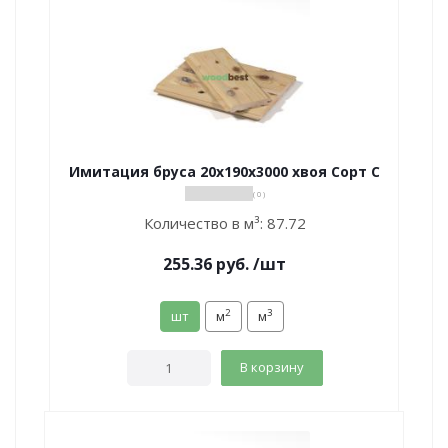
Имитация бруса 20х190х3000 хвоя Сорт С
( 0 )
Количество в м³:
87.72
255.36
руб.
/шт
2
3
шт
м
м
В корзину