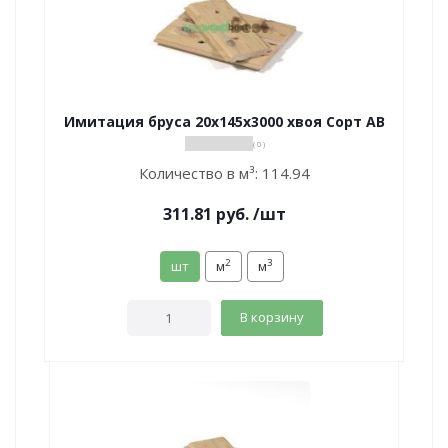
Имитация бруса 20х145х3000 хвоя Сорт АВ
( 0 )
Количество в м³:
114.94
311.81
руб.
/шт
2
3
шт
м
м
В корзину