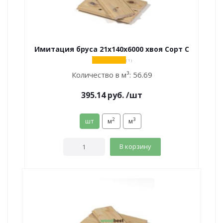
Имитация бруса 21х140х6000 хвоя Сорт С
( 1 )
Количество в м³:
56.69
395.14
руб.
/шт
2
3
шт
м
м
В корзину