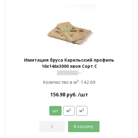
Имитация бруса Карельский профиль
16х146х3000 хвоя Сорт С
( 0 )
Количество в м³:
142.69
156.98
руб.
/шт
2
3
шт
м
м
В корзину