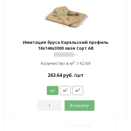
Имитация бруса Карельский профиль
16х146х3000 хвоя Сорт АВ
( 0 )
Количество в м³:
142.69
263.64
руб.
/шт
2
3
шт
м
м
В корзину