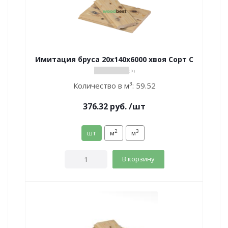
Имитация бруса 20х140х6000 хвоя Сорт С
( 0 )
Количество в м³:
59.52
376.32
руб.
/шт
2
3
шт
м
м
В корзину