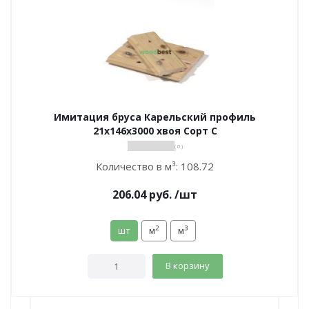
Имитация бруса Карельский профиль
21х146х3000 хвоя Сорт С
( 0 )
Количество в м³:
108.72
206.04
руб.
/шт
2
3
шт
м
м
В корзину