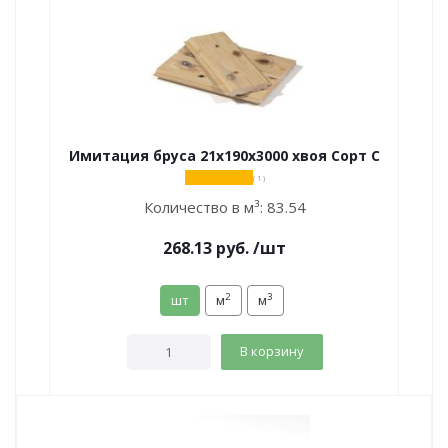
Имитация бруса 21х190х3000 хвоя Сорт С
( 1 )
Количество в м³:
83.54
268.13
руб.
/шт
2
3
шт
м
м
В корзину