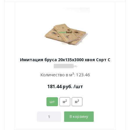
Имитация бруса 20х135х3000 хвоя Сорт С
( 0 )
Количество в м³:
123.46
181.44
руб.
/шт
2
3
шт
м
м
В корзину