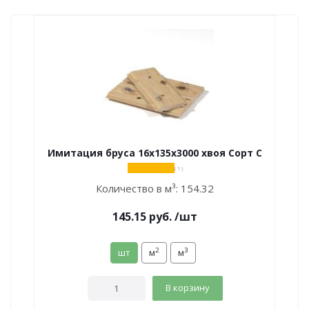
Имитация бруса 16х135х3000 хвоя Сорт С
( 1 )
Количество в м³:
154.32
145.15
руб.
/шт
2
3
шт
м
м
В корзину