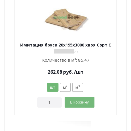
Имитация бруса 20х195х3000 хвоя Сорт С
( 0 )
Количество в м³:
85.47
262.08
руб.
/шт
2
3
шт
м
м
В корзину