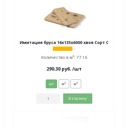
Имитация бруса 16х135х6000 хвоя Сорт С
( 1 )
Количество в м³:
77.16
290.30
руб.
/шт
2
3
шт
м
м
В корзину