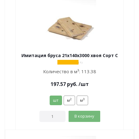
Имитация бруса 21х140х3000 хвоя Сорт С
( 1 )
Количество в м³:
113.38
197.57
руб.
/шт
2
3
шт
м
м
В корзину