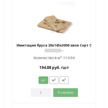
Имитация бруса 20х145х3000 хвоя Сорт С
( 0 )
Количество в м³:
114.94
194.88
руб.
/шт
2
3
шт
м
м
В корзину