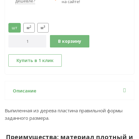
дешевле?
на сайте!
2
3
шт
м
м
В корзину
Купить в 1 клик
Описание
Выпиленная из дерева пластина правильной формы
заданного размера.
Преимущества: материал плотный и