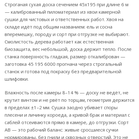
Строганая сухая доска сечением 45х195 при длине 6 м
— калиброванный пиломатериал из хвои камерной
сушки для чистовых и ответственных работ. Хвоя на
складе идёт под общим названием: ель и сосна
вперемешку, породу и сорт при отгрузке не выбирают.
Смолистость дерева работает как естественная
биозащита, вес небольшой, доска держит тепло. После
станка поверхность гладкая, размер откалиброван —
заготовка 45 195 6000 прогнана через строгальный
станок и готова под покраску без предварительной
шлифовки.
Влажность после камеры 8–14 % — доску не ведёт, не
крутит винтом и не рвёт по торцам, геометрия держится
в пределах ±1–2 мм. Сушка заодно убивает споры
плесени и личинку короеда, а кривой брак и материал с
саблей отсеиваются прямо в камере, до отгрузки. Сорт
АВ — это рабочий баланс: живые сросшиеся сучки
нормированы, без гнили и сквозных отверстий. Это не