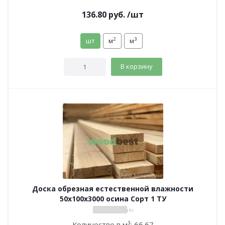
136.80
руб.
/шт
2
3
шт
м
м
В корзину
Доска обрезная естественной влажности
50х100х3000 осина Сорт 1 ТУ
( 0 )
Количество в м³:
66.67