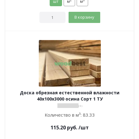
2
3
шт
м
м
В корзину
Доска обрезная естественной влажности
40х100х3000 осина Сорт 1 ТУ
( 0 )
Количество в м³:
83.33
115.20
руб.
/шт