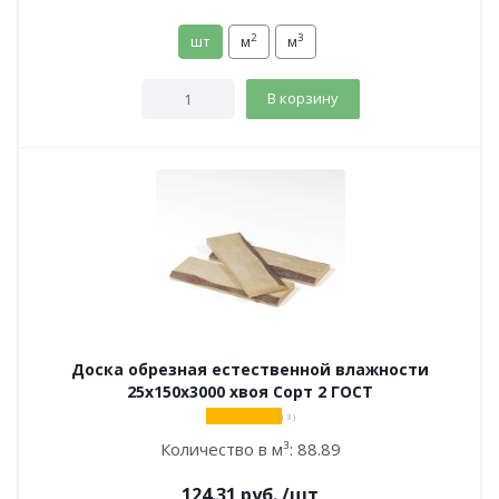
2
3
шт
м
м
В корзину
Доска обрезная естественной влажности
25х150х3000 хвоя Сорт 2 ГОСТ
( 3 )
Количество в м³:
88.89
124.31
руб.
/шт