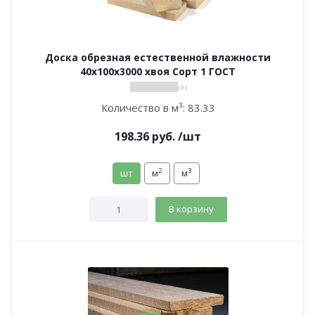
Доска обрезная естественной влажности
40х100х3000 хвоя Сорт 1 ГОСТ
( 0 )
Количество в м³:
83.33
198.36
руб.
/шт
2
3
шт
м
м
В корзину