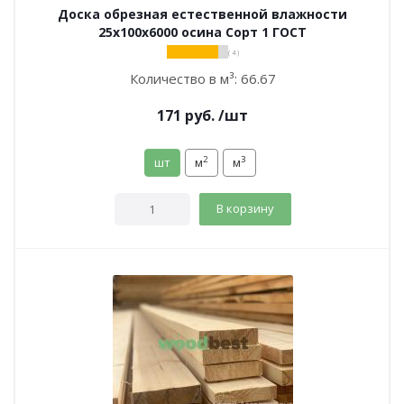
Доска обрезная естественной влажности
25х100х6000 осина Сорт 1 ГОСТ
( 4 )
Количество в м³:
66.67
171
руб.
/шт
2
3
шт
м
м
В корзину