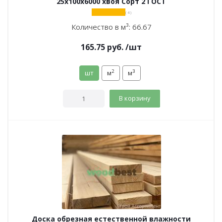
25х100х6000 хвоя Сорт 2 ГОСТ
( 4 )
Количество в м³:
66.67
165.75
руб.
/шт
2
3
шт
м
м
В корзину
Доска обрезная естественной влажности