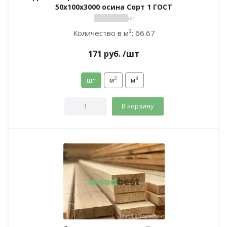
50х100х3000 осина Сорт 1 ГОСТ
( 0 )
Количество в м³:
66.67
171
руб.
/шт
2
3
шт
м
м
В корзину