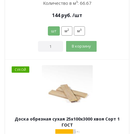
Количество в м³:
66.67
144
руб.
/шт
2
3
шт
м
м
В корзину
СУХОЙ
Доска обрезная сухая 25х100х3000 хвоя Сорт 1
ГОСТ
( 9 )