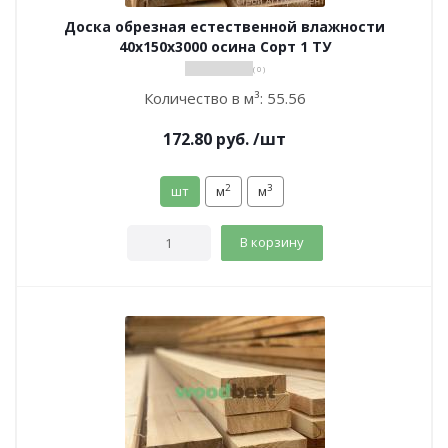
Доска обрезная естественной влажности
40х150х3000 осина Сорт 1 ТУ
( 0 )
Количество в м³:
55.56
172.80
руб.
/шт
2
3
шт
м
м
В корзину