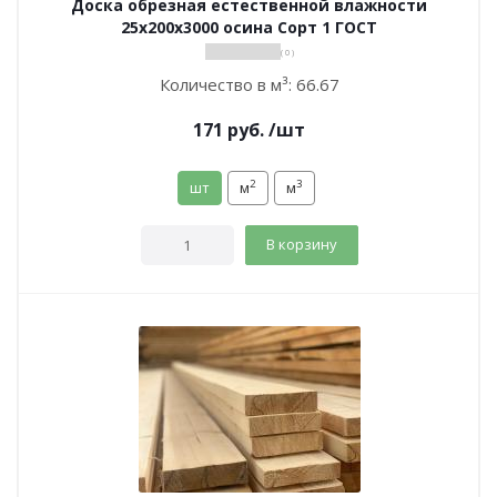
Доска обрезная естественной влажности
25х200х3000 осина Сорт 1 ГОСТ
( 0 )
Количество в м³:
66.67
171
руб.
/шт
2
3
шт
м
м
В корзину