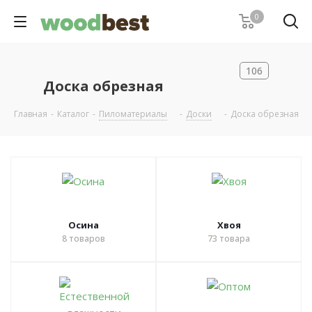
0
106
Доска обрезная
Главная
-
Каталог
-
Пиломатериалы
-
Доски
-
Доска обрезная
Осина
Хвоя
8
товаров
73
товара