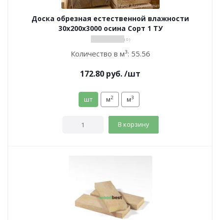
Доска обрезная естественной влажности
30х200х3000 осина Сорт 1 ТУ
( 0 )
Количество в м³:
55.56
172.80
руб.
/шт
2
3
шт
м
м
В корзину