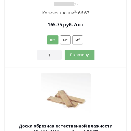
( 0 )
Количество в м³:
66.67
165.75
руб.
/шт
2
3
шт
м
м
В корзину
Доска обрезная естественной влажности