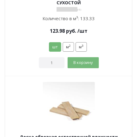
СУХОСТОЙ
( 0 )
Количество в м³:
133.33
123.98
руб.
/шт
2
3
шт
м
м
В корзину
Доска обрезная естественной влажности