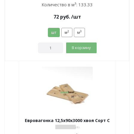
Количество в м³:
133.33
72
руб.
/шт
2
3
шт
м
м
В корзину
Евровагонка 12,5х90х3000 хвоя Сорт С
( 0 )