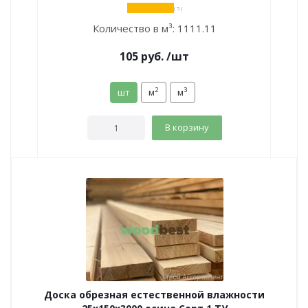
( 5 )
Количество в м³:
1111.11
105
руб.
/шт
2
3
шт
м
м
В корзину
Доска обрезная естественной влажности