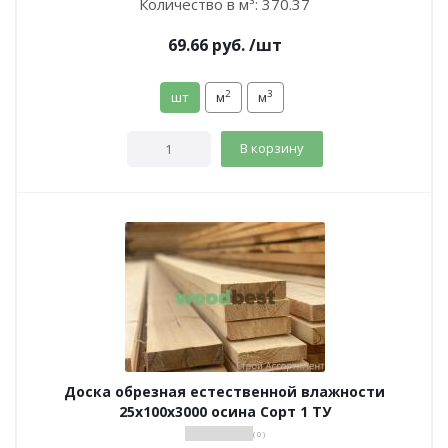
Количество в м³:
370.37
69.66
руб.
/шт
2
3
шт
м
м
В корзину
Доска обрезная естественной влажности
25х100х3000 осина Сорт 1 ТУ
( 0 )