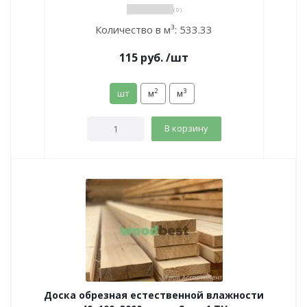
( 0 )
Количество в м³:
533.33
115
руб.
/шт
2
3
шт
м
м
В корзину
Доска обрезная естественной влажности