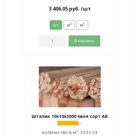
3 406.05
руб.
/шт
2
3
шт
м
м
В корзину
Штапик 10х10х3000 хвоя сорт АВ
( 2 )
Количество в м³:
3333.33