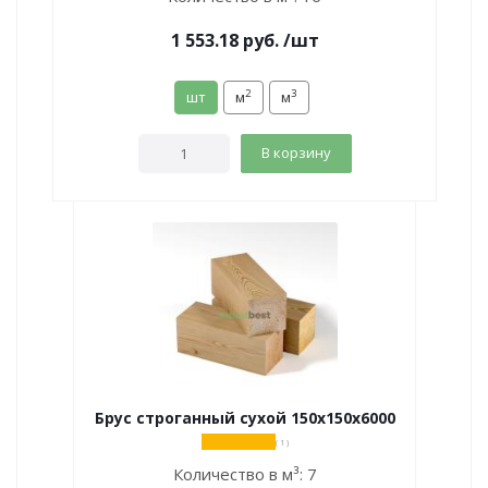
1 553.18
руб.
/шт
2
3
шт
м
м
В корзину
Брус строганный сухой 150х150х6000
( 1 )
Количество в м³:
7