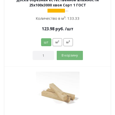
25х100х3000 хвоя Сорт 1 ГОСТ
( 2 )
Количество в м³:
133.33
123.98
руб.
/шт
2
3
шт
м
м
В корзину