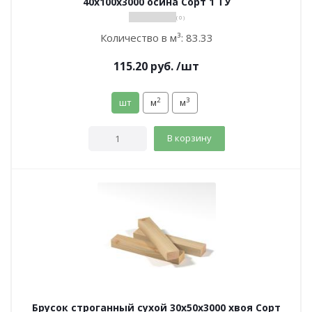
40х100х3000 осина Сорт 1 ТУ
( 0 )
Количество в м³:
83.33
115.20
руб.
/шт
2
3
шт
м
м
В корзину
Брусок строганный сухой 30х50х3000 хвоя Сорт