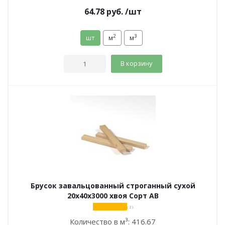
64.78
руб.
/шт
2
3
шт
м
м
В корзину
Брусок завальцованный строганный сухой
20х40х3000 хвоя Сорт АВ
( 2 )
Количество в м³:
416.67