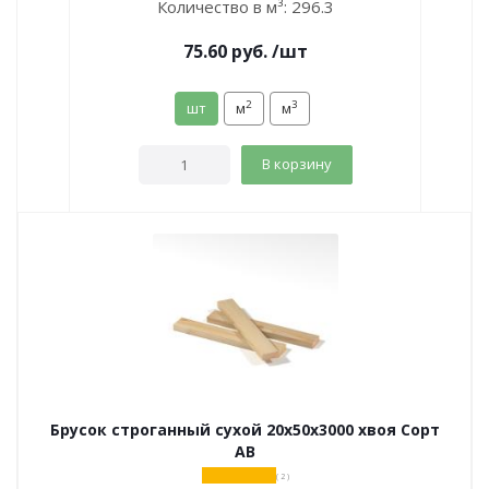
Количество в м³:
296.3
75.60
руб.
/шт
2
3
шт
м
м
В корзину
Брусок строганный сухой 20х50х3000 хвоя Сорт
АВ
( 2 )