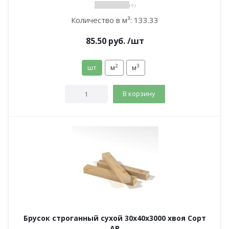
( 0 )
Количество в м³:
133.33
85.50
руб.
/шт
2
3
шт
м
м
В корзину
Брусок строганный сухой 30х40х3000 хвоя Сорт
АВ