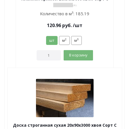
( 0 )
Количество в м³:
185.19
120.96
руб.
/шт
2
3
шт
м
м
В корзину
Доска строганная сухая 20х90х3000 хвоя Сорт С