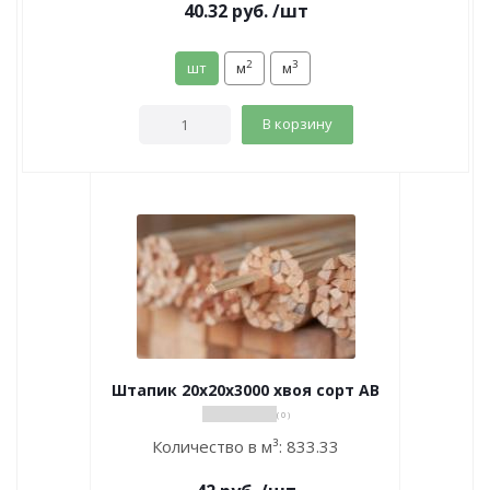
40.32
руб.
/шт
2
3
шт
м
м
В корзину
Штапик 20х20х3000 хвоя сорт АВ
( 0 )
Количество в м³:
833.33