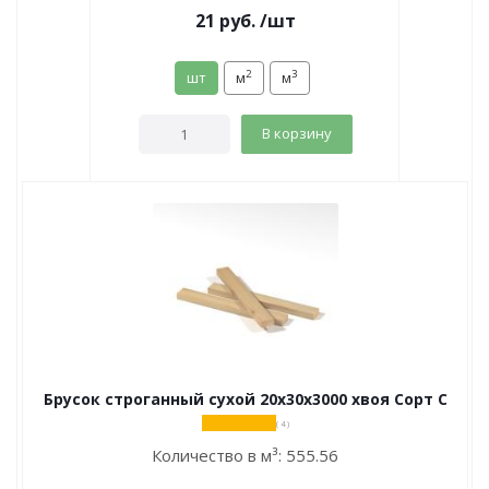
21
руб.
/шт
2
3
шт
м
м
В корзину
Брусок строганный сухой 20х30х3000 хвоя Сорт С
( 4 )
Количество в м³:
555.56