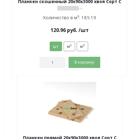
Планкен скошенный 20х90х3000 хвоя Сорт С
( 0 )
Количество в м³:
185.19
120.96
руб.
/шт
2
3
шт
м
м
В корзину
Планкен прямой 20х90х3000 хвоя Сорт С