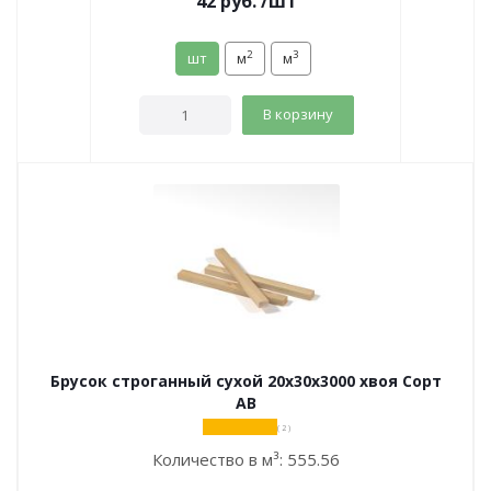
42
руб.
/шт
2
3
шт
м
м
В корзину
Брусок строганный сухой 20х30х3000 хвоя Сорт
АВ
( 2 )
Количество в м³:
555.56