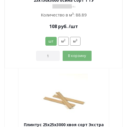
25х150х3000 осина Сорт 1 ТУ
( 0 )
Количество в м³:
88.89
108
руб.
/шт
2
3
шт
м
м
В корзину
Плинтус 25х25х3000 хвоя сорт Экстра