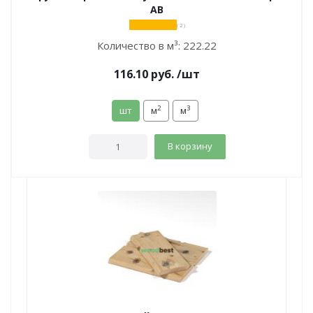
АВ
( 2 )
Количество в м³:
222.22
116.10
руб.
/шт
2
3
шт
м
м
В корзину