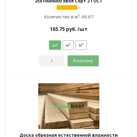
25х100х6000 хвоя Сорт 2 ГОСТ
( 4 )
Количество в м³:
66.67
165.75
руб.
/шт
2
3
шт
м
м
В корзину
Доска обрезная естественной влажности