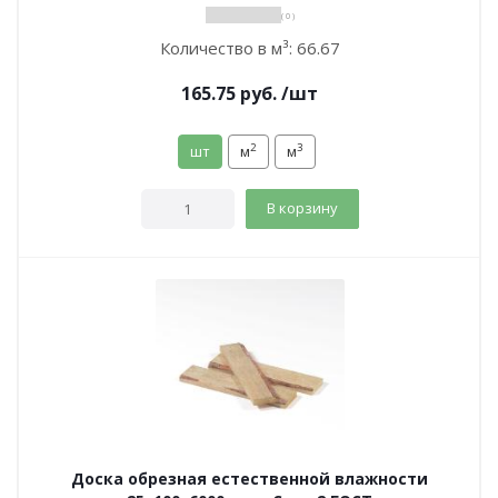
( 0 )
Количество в м³:
66.67
165.75
руб.
/шт
2
3
шт
м
м
В корзину
Доска обрезная естественной влажности