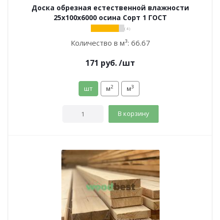
Доска обрезная естественной влажности
25х100х6000 осина Сорт 1 ГОСТ
( 4 )
Количество в м³:
66.67
171
руб.
/шт
2
3
шт
м
м
В корзину