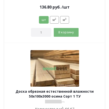
136.80
руб.
/шт
2
3
шт
м
м
В корзину
Доска обрезная естественной влажности
50х100х3000 осина Сорт 1 ТУ
( 0 )
Количество в м³:
66.67