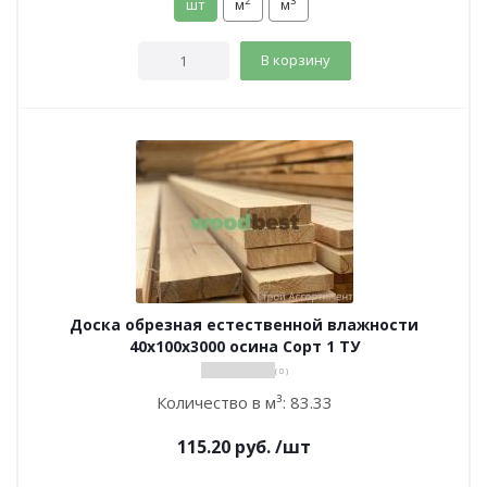
2
3
шт
м
м
В корзину
Доска обрезная естественной влажности
40х100х3000 осина Сорт 1 ТУ
( 0 )
Количество в м³:
83.33
115.20
руб.
/шт