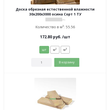
Доска обрезная естественной влажности
30х200х3000 осина Сорт 1 ТУ
( 0 )
Количество в м³:
55.56
172.80
руб.
/шт
2
3
шт
м
м
В корзину