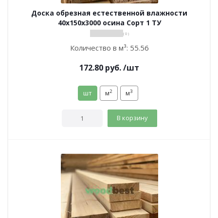
Доска обрезная естественной влажности
40х150х3000 осина Сорт 1 ТУ
( 0 )
Количество в м³:
55.56
172.80
руб.
/шт
2
3
шт
м
м
В корзину