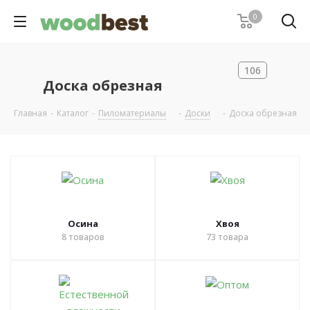
0
106
Доска обрезная
Главная
-
Каталог
-
Пиломатериалы
-
Доски
-
Доска обрезная
Осина
Хвоя
8
товаров
73
товара