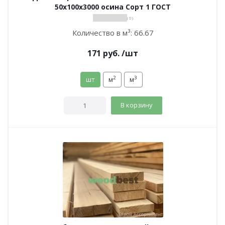
50х100х3000 осина Сорт 1 ГОСТ
( 0 )
Количество в м³:
66.67
171
руб.
/шт
2
3
шт
м
м
В корзину