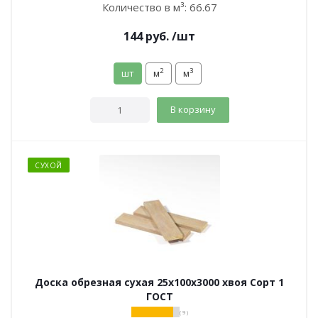
Количество в м³:
66.67
144
руб.
/шт
2
3
шт
м
м
В корзину
СУХОЙ
Доска обрезная сухая 25х100х3000 хвоя Сорт 1
ГОСТ
( 9 )