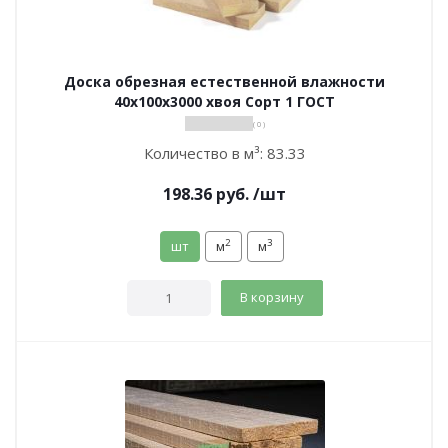
Доска обрезная естественной влажности
40х100х3000 хвоя Сорт 1 ГОСТ
( 0 )
Количество в м³:
83.33
198.36
руб.
/шт
2
3
шт
м
м
В корзину