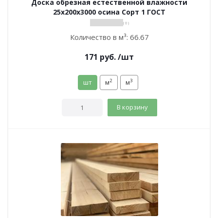
Доска обрезная естественной влажности
25х200х3000 осина Сорт 1 ГОСТ
( 0 )
Количество в м³:
66.67
171
руб.
/шт
2
3
шт
м
м
В корзину