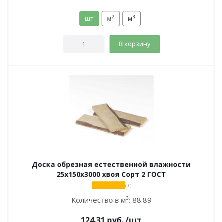
2
3
шт
м
м
В корзину
Доска обрезная естественной влажности
25х150х3000 хвоя Сорт 2 ГОСТ
( 3 )
Количество в м³:
88.89
124.31
руб.
/шт