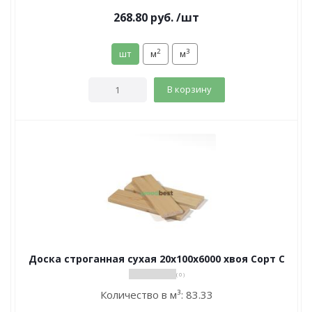
268.80
руб.
/шт
2
3
шт
м
м
В корзину
Доска строганная сухая 20х100х6000 хвоя Сорт С
( 0 )
Количество в м³:
83.33