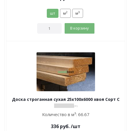
2
3
шт
м
м
В корзину
Доска строганная сухая 25х100х6000 хвоя Сорт С
( 0 )
Количество в м³:
66.67
336
руб.
/шт