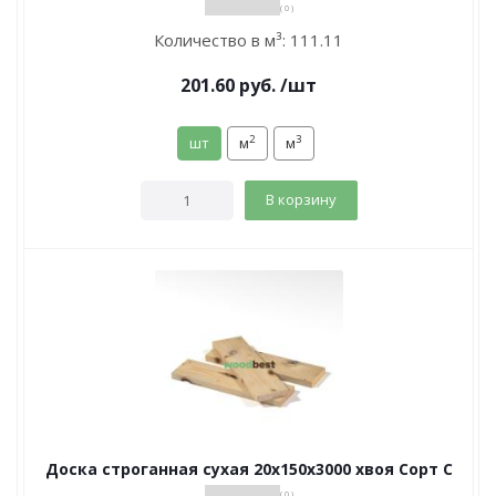
( 0 )
Количество в м³:
111.11
201.60
руб.
/шт
2
3
шт
м
м
В корзину
Доска строганная сухая 20х150х3000 хвоя Сорт С
( 0 )