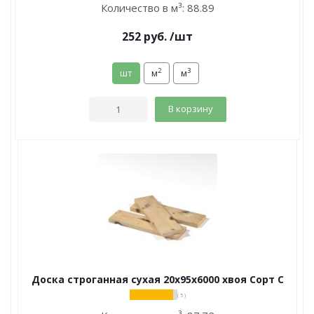
Количество в м³:
88.89
252
руб.
/шт
2
3
шт
м
м
В корзину
Доска строганная сухая 20х95х6000 хвоя Сорт С
( 5 )