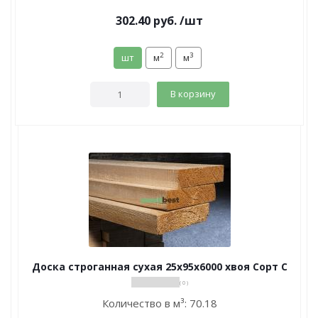
302.40
руб.
/шт
2
3
шт
м
м
В корзину
Доска строганная сухая 25х95х6000 хвоя Сорт С
( 0 )
Количество в м³:
70.18