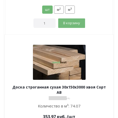
2
3
шт
м
м
В корзину
Доска строганная сухая 30х150х3000 хвоя Сорт
АВ
( 0 )
Количество в м³:
74.07
353.97
руб.
/шт