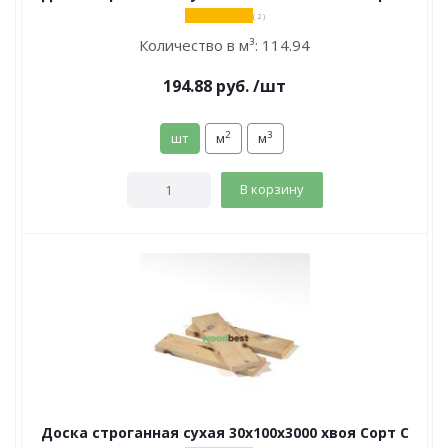
( 2 )
Количество в м³:
114.94
194.88
руб.
/шт
2
3
шт
м
м
В корзину
Доска строганная сухая 30х100х3000 хвоя Сорт С