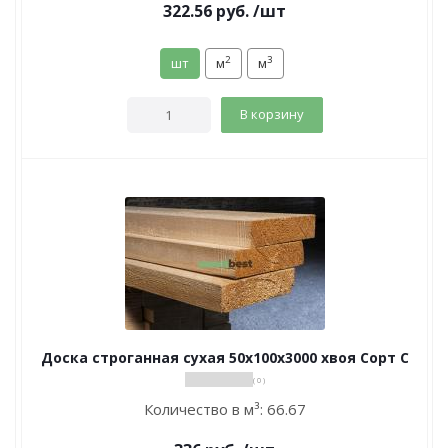
322.56
руб.
/шт
2
3
шт
м
м
В корзину
Доска строганная сухая 50х100х3000 хвоя Сорт С
( 0 )
Количество в м³:
66.67