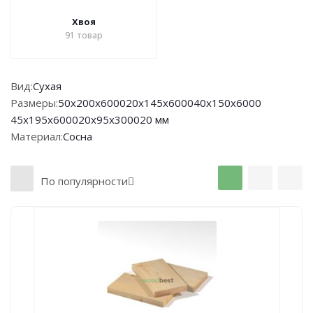
Хвоя
91
товар
Вид:
Сухая
Размеры:
50х200х6000
20х145х6000
40х150х6000
45х195х6000
20х95х3000
20 мм
Материал:
Сосна
По популярности