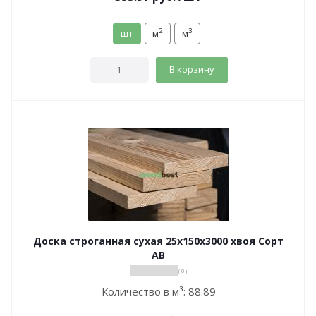
2
3
шт
м
м
В корзину
Доска строганная сухая 25х150х3000 хвоя Сорт
АВ
( 0 )
Количество в м³:
88.89