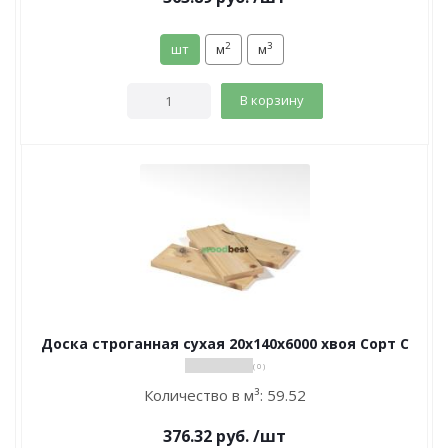
2
3
шт
м
м
В корзину
Доска строганная сухая 20х140х6000 хвоя Сорт С
( 0 )
Количество в м³:
59.52
376.32
руб.
/шт