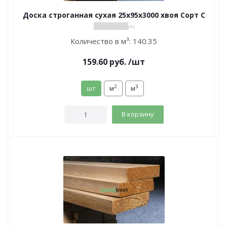
Доска строганная сухая 25х95х3000 хвоя Сорт С
( 0 )
Количество в м³:
140.35
159.60
руб.
/шт
2
3
шт
м
м
В корзину