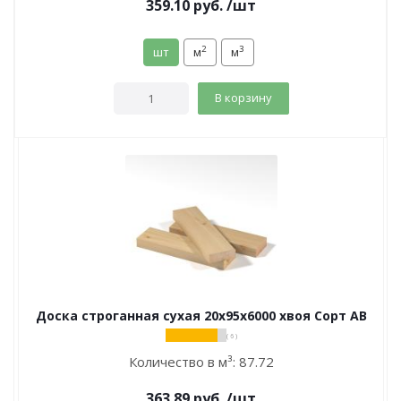
359.10
руб.
/шт
2
3
шт
м
м
В корзину
Доска строганная сухая 20х95х6000 хвоя Сорт АВ
( 6 )
Количество в м³:
87.72
363.89
руб.
/шт