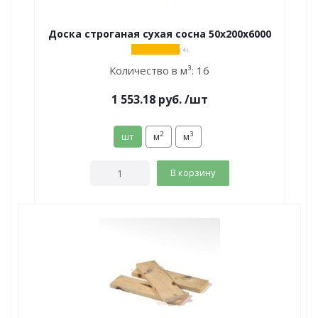
Доска строганая сухая сосна 50х200х6000
( 4 )
Количество в м³:
16
1 553.18
руб.
/шт
2
3
шт
м
м
В корзину