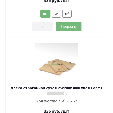
336
руб.
/шт
2
3
шт
м
м
В корзину
Доска строганная сухая 25х200х3000 хвоя Сорт С
( 0 )
Количество в м³:
66.67
336
руб.
/шт