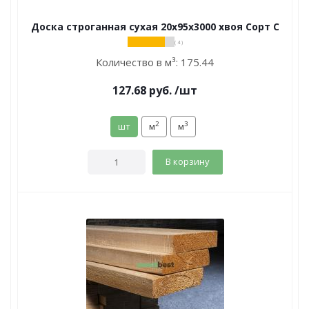
Доска строганная сухая 20х95х3000 хвоя Сорт С
( 4 )
Количество в м³:
175.44
127.68
руб.
/шт
2
3
шт
м
м
В корзину