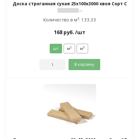
Доска строганная сухая 25х100х3000 хвоя Сорт С
( 0 )
Количество в м³:
133.33
168
руб.
/шт
2
3
шт
м
м
В корзину