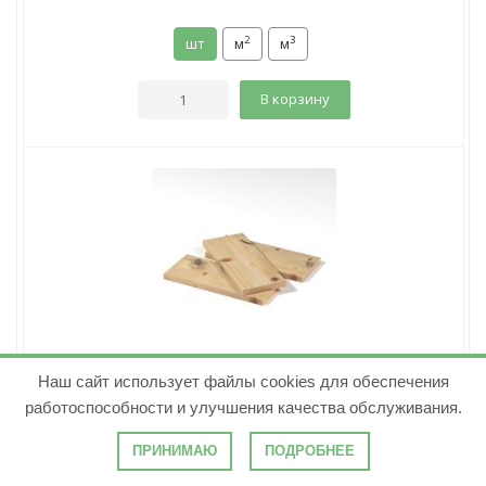
2
3
шт
м
м
В корзину
Доска строганная сухая 20х145х6000 хвоя Сорт С
Наш сайт использует файлы cookies для обеспечения
( 1 )
работоспособности и улучшения качества обслуживания.
Количество в м³:
57.47
ПРИНИМАЮ
ПОДРОБНЕЕ
389.76
руб.
/шт