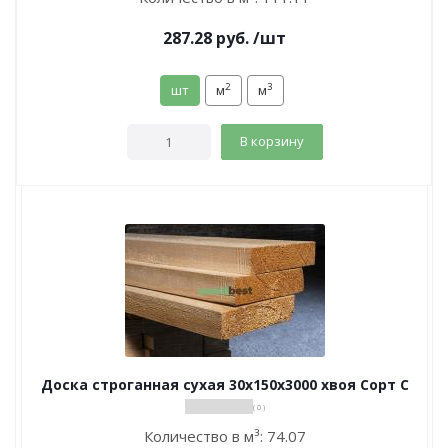
287.28
руб.
/шт
2
3
шт
м
м
В корзину
Доска строганная сухая 30х150х3000 хвоя Сорт С
( 0 )
Количество в м³:
74.07