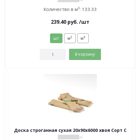
( 0 )
Количество в м³:
133.33
239.40
руб.
/шт
2
3
шт
м
м
В корзину
Доска строганная сухая 20х90х6000 хвоя Сорт С
( 0 )