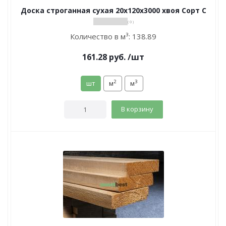
Доска строганная сухая 20х120х3000 хвоя Сорт С
( 0 )
Количество в м³:
138.89
161.28
руб.
/шт
2
3
шт
м
м
В корзину