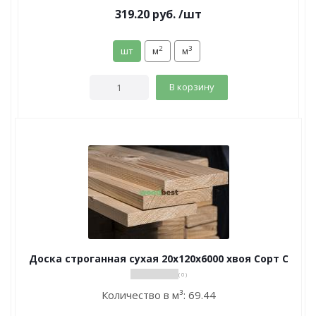
319.20
руб.
/шт
2
3
шт
м
м
В корзину
Доска строганная сухая 20х120х6000 хвоя Сорт С
( 0 )
Количество в м³:
69.44