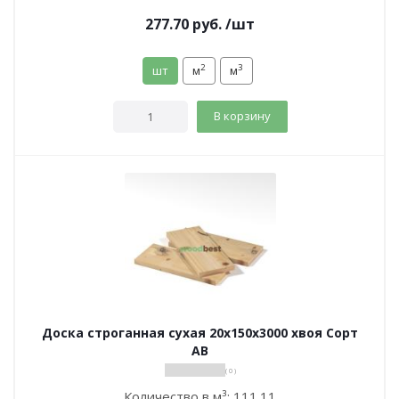
277.70
руб.
/шт
2
3
шт
м
м
В корзину
Доска строганная сухая 20х150х3000 хвоя Сорт
АВ
( 0 )
Количество в м³:
111.11