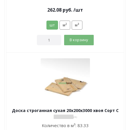
262.08
руб.
/шт
2
3
шт
м
м
В корзину
Доска строганная сухая 20х200х3000 хвоя Сорт С
( 0 )
Количество в м³:
83.33