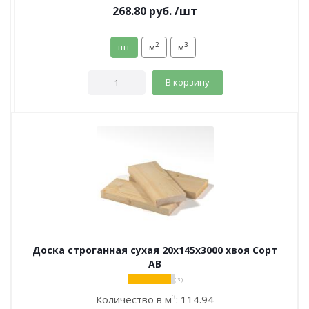
268.80
руб.
/шт
2
3
шт
м
м
В корзину
Доска строганная сухая 20х145х3000 хвоя Сорт
АВ
( 3 )
Количество в м³:
114.94