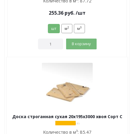
Количество в м³:
87.72
255.36
руб.
/шт
2
3
шт
м
м
В корзину
Доска строганная сухая 20х195х3000 хвоя Сорт С
( 2 )
Количество в м³:
85.47