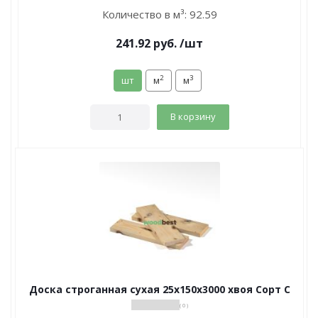
Количество в м³:
92.59
241.92
руб.
/шт
2
3
шт
м
м
В корзину
Доска строганная сухая 25х150х3000 хвоя Сорт С
( 0 )