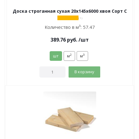
Доска строганная сухая 20х145х6000 хвоя Сорт С
( 1 )
Количество в м³:
57.47
389.76
руб.
/шт
2
3
шт
м
м
В корзину