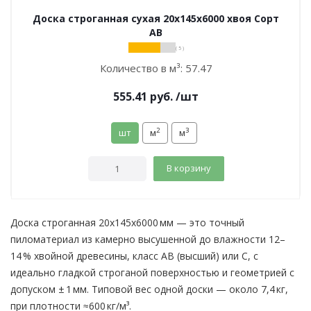
Доска строганная сухая 20х145х6000 хвоя Сорт
АВ
( 5 )
Количество в м³:
57.47
555.41
руб.
/шт
2
3
шт
м
м
В корзину
Доска строганная 20x145x6000 мм — это точный
пиломатериал из камерно высушенной до влажности 12–
14 % хвойной древесины, класс АВ (высший) или С, с
идеально гладкой строганой поверхностью и геометрией с
допуском ± 1 мм. Типовой вес одной доски — около 7,4 кг,
при плотности ≈600 кг/м³.