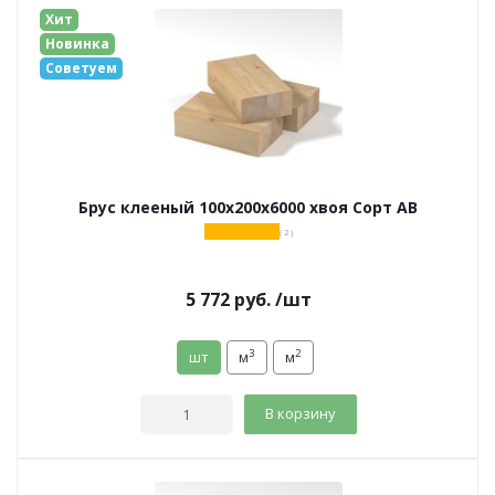
Хит
Новинка
Советуем
Брус клееный 100х200х6000 хвоя Сорт АВ
( 2 )
5 772
руб.
/шт
3
2
шт
м
м
В корзину