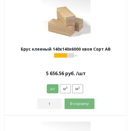
Брус клееный 140х140х6000 хвоя Сорт АВ
( 9 )
5 656.56
руб.
/шт
3
2
шт
м
м
В корзину