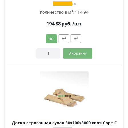
( 2 )
Количество в м³:
114.94
194.88
руб.
/шт
2
3
шт
м
м
В корзину
Доска строганная сухая 30х100х3000 хвоя Сорт С