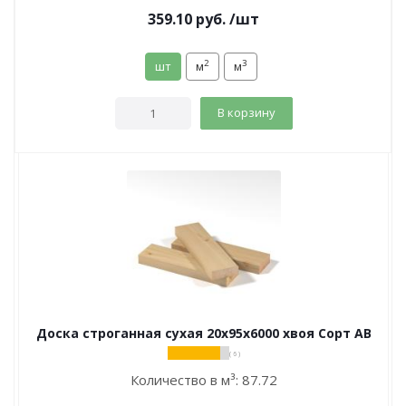
359.10
руб.
/шт
2
3
шт
м
м
В корзину
Доска строганная сухая 20х95х6000 хвоя Сорт АВ
( 6 )
Количество в м³:
87.72