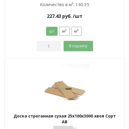
Количество в м³:
140.35
227.43
руб.
/шт
2
3
шт
м
м
В корзину
Доска строганная сухая 25х100х3000 хвоя Сорт
АВ
( 0 )