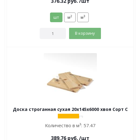
376.32
руб.
/шт
2
3
шт
м
м
В корзину
Доска строганная сухая 20х145х6000 хвоя Сорт С
( 1 )
Количество в м³:
57.47
389.76
руб.
/шт