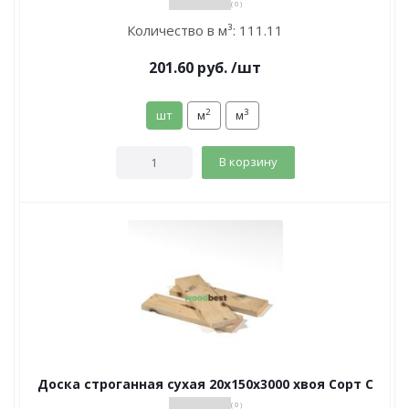
( 0 )
Количество в м³:
111.11
201.60
руб.
/шт
2
3
шт
м
м
В корзину
Доска строганная сухая 20х150х3000 хвоя Сорт С
( 0 )