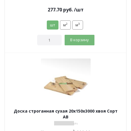
277.70
руб.
/шт
2
3
шт
м
м
В корзину
Доска строганная сухая 20х150х3000 хвоя Сорт
АВ
( 0 )