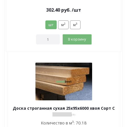
302.40
руб.
/шт
2
3
шт
м
м
В корзину
Доска строганная сухая 25х95х6000 хвоя Сорт С
( 0 )
Количество в м³:
70.18