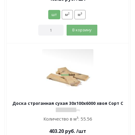
2
3
шт
м
м
В корзину
Доска строганная сухая 30х100х6000 хвоя Сорт С
( 0 )
Количество в м³:
55.56
403.20
руб.
/шт