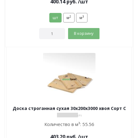
400.14
руб.
/шт
2
3
шт
м
м
В корзину
Доска строганная сухая 30х200х3000 хвоя Сорт С
( 0 )
Количество в м³:
55.56
403.20
руб.
/шт