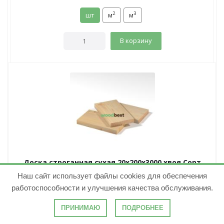
2
3
шт
м
м
В корзину
Доска строганная сухая 20х200х3000 хвоя Сорт
АВ
Наш сайт использует файлы cookies для обеспечения
( 0 )
работоспособности и улучшения качества обслуживания.
Количество в м³:
83.33
ПРИНИМАЮ
ПОДРОБНЕЕ
410.40
руб.
/шт