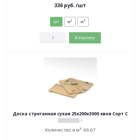
336
руб.
/шт
2
3
шт
м
м
В корзину
Доска строганная сухая 25х200х3000 хвоя Сорт С
( 0 )
Количество в м³:
66.67