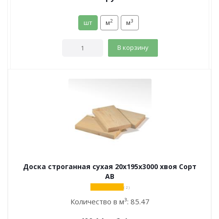
2
3
шт
м
м
В корзину
Доска строганная сухая 20х195х3000 хвоя Сорт
АВ
( 2 )
Количество в м³:
85.47