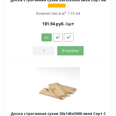
( 1 )
Количество в м³:
175.44
181.94
руб.
/шт
2
3
шт
м
м
В корзину
Доска строганная сухая 20х145х3000 хвоя Сорт С