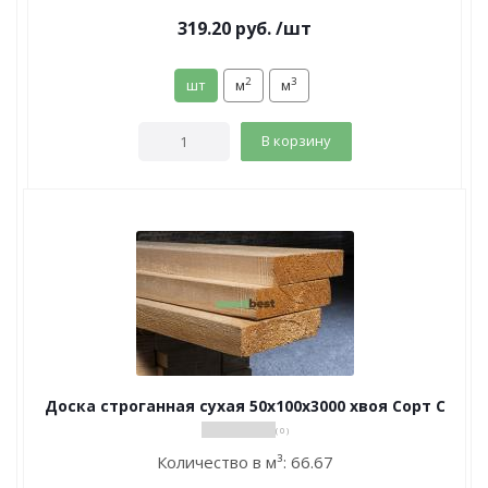
319.20
руб.
/шт
2
3
шт
м
м
В корзину
Доска строганная сухая 50х100х3000 хвоя Сорт С
( 0 )
Количество в м³:
66.67