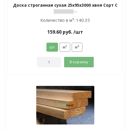
Доска строганная сухая 25х95х3000 хвоя Сорт С
( 0 )
Количество в м³:
140.35
159.60
руб.
/шт
2
3
шт
м
м
В корзину