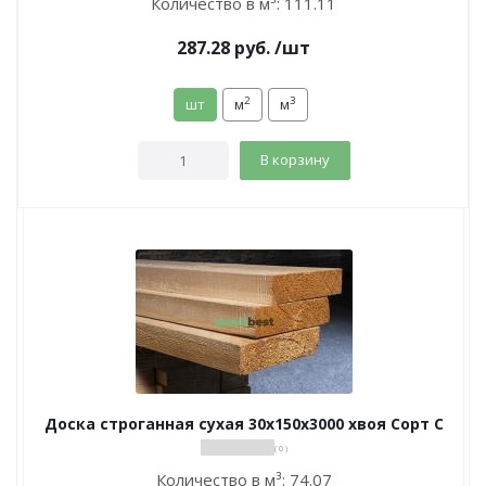
Количество в м³:
111.11
287.28
руб.
/шт
2
3
шт
м
м
В корзину
Доска строганная сухая 30х150х3000 хвоя Сорт С
( 0 )
Количество в м³:
74.07