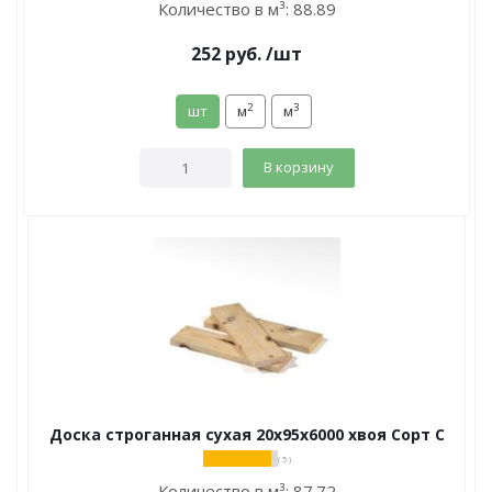
Количество в м³:
88.89
252
руб.
/шт
2
3
шт
м
м
В корзину
Доска строганная сухая 20х95х6000 хвоя Сорт С
( 5 )
Количество в м³:
87.72