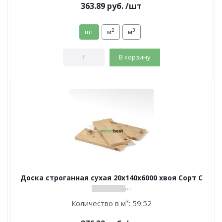
363.89
руб.
/шт
2
3
шт
м
м
В корзину
Доска строганная сухая 20х140х6000 хвоя Сорт С
( 0 )
Количество в м³:
59.52