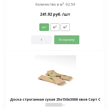
Количество в м³:
92.59
241.92
руб.
/шт
2
3
шт
м
м
В корзину
Доска строганная сухая 25х150х3000 хвоя Сорт С
( 0 )