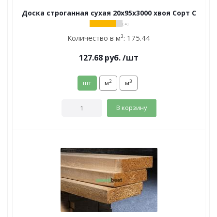
Доска строганная сухая 20х95х3000 хвоя Сорт С
( 4 )
Количество в м³:
175.44
127.68
руб.
/шт
2
3
шт
м
м
В корзину