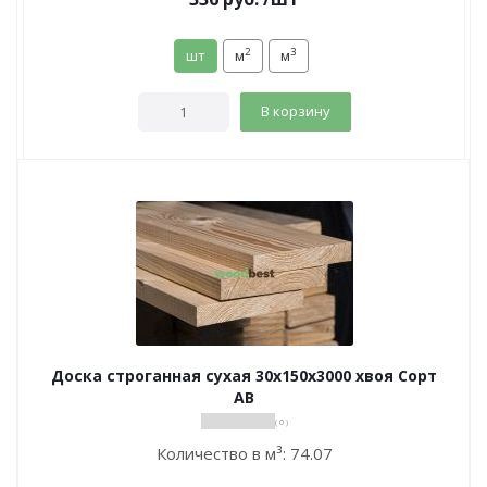
2
3
шт
м
м
В корзину
Доска строганная сухая 30х150х3000 хвоя Сорт
АВ
( 0 )
Количество в м³:
74.07