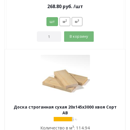
268.80
руб.
/шт
2
3
шт
м
м
В корзину
Доска строганная сухая 20х145х3000 хвоя Сорт
АВ
( 3 )
Количество в м³:
114.94