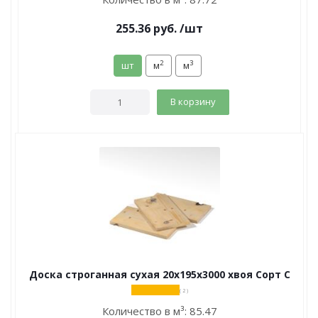
255.36
руб.
/шт
2
3
шт
м
м
В корзину
Доска строганная сухая 20х195х3000 хвоя Сорт С
( 2 )
Количество в м³:
85.47