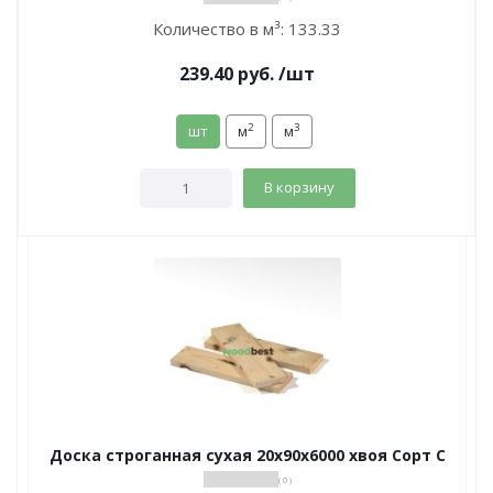
Количество в м³:
133.33
239.40
руб.
/шт
2
3
шт
м
м
В корзину
Доска строганная сухая 20х90х6000 хвоя Сорт С
( 0 )