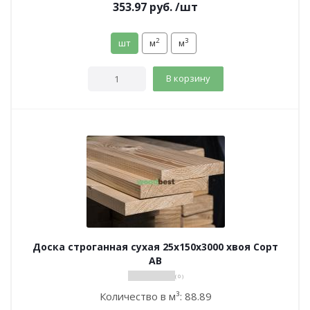
353.97
руб.
/шт
2
3
шт
м
м
В корзину
Доска строганная сухая 25х150х3000 хвоя Сорт
АВ
( 0 )
Количество в м³:
88.89