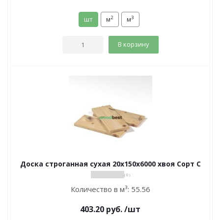
2
3
шт
м
м
В корзину
Доска строганная сухая 20х150х6000 хвоя Сорт С
( 0 )
Количество в м³:
55.56
403.20
руб.
/шт