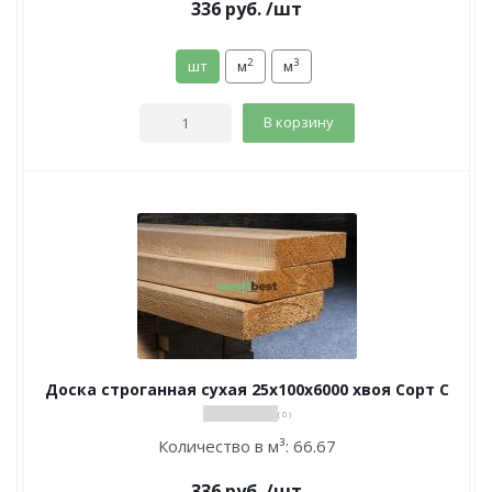
336
руб.
/шт
2
3
шт
м
м
В корзину
Доска строганная сухая 25х100х6000 хвоя Сорт С
( 0 )
Количество в м³:
66.67
336
руб.
/шт