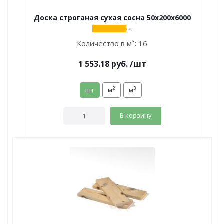
Доска строганая сухая сосна 50х200х6000
( 4 )
Количество в м³:
16
1 553.18
руб.
/шт
2
3
шт
м
м
В корзину