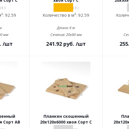
я Сорт С
хвоя Сорт С
20х95х
( 0 )
( 3 )
м³:
92.59
Количество в м³:
92.59
Колич
м
Длина:
6 м
90 мм
Сечение:
20x90 мм
Се
.
/шт
241.92
руб.
/шт
255
шенный
Планкен скошенный
Пла
я Сорт АВ
20х120х6000 хвоя Сорт С
20х120