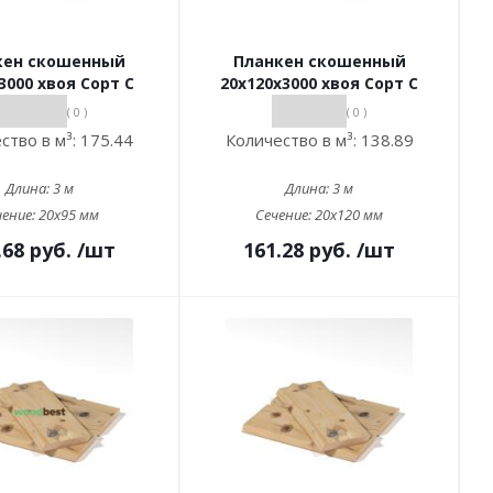
кен скошенный
Планкен скошенный
3000 хвоя Сорт С
20х120х3000 хвоя Сорт С
( 0 )
( 0 )
ство в м³:
175.44
Количество в м³:
138.89
Длина:
3 м
Длина:
3 м
чение:
20x95 мм
Сечение:
20x120 мм
.68
руб.
/шт
161.28
руб.
/шт