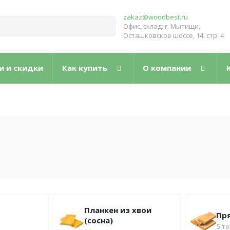
zakaz@woodbest.ru
Офис, склад: г. Мытищи,
Осташковское шоссе, 14, стр. 4
и и скидки
Как купить
О компании
Планкен из хвои
Пр
(сосна)
5
то