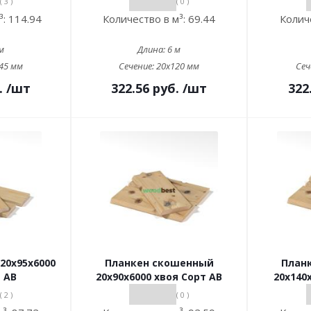
( 3 )
( 0 )
³:
114.94
Количество в м³:
69.44
Колич
м
Длина:
6 м
45 мм
Сечение:
20x120 мм
Сеч
.
/шт
322.56
руб.
/шт
322
20х95х6000
Планкен скошенный
План
 АВ
20х90х6000 хвоя Сорт АВ
20х140
( 2 )
( 0 )