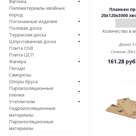
Вагонка
Пиломатериалы хвойных
Планкен п
пород
20х120х3000 хв
Погонажные изделия
Половая доска
Количество в м
Террасная доска
Шпунтованная доска
Длина:
3 
Плита OSB
Сечение:
20x1
Плита ЦСП
161.28
руб
Фанера
Гвозди
Саморезы
Опоры бруса
Пароизоляционные
пленки
Утеплители
Гидроизоляционные
материалы
Пароизоляционные
материалы