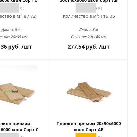
6000 хвоя Сорт С
20х140х3000 хвоя Сорт АВ
( 0 )
( 0 )
ество в м³:
87.72
Количество в м³:
119.05
Длина:
6 м
Длина:
3 м
чение:
20x95 мм
Сечение:
20x140 мм
.36
руб.
/шт
277.54
руб.
/шт
нкен прямой
Планкен прямой 20х90х6000
х6000 хвоя Сорт С
хвоя Сорт АВ