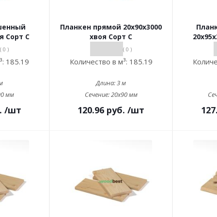
шенный
Планкен прямой 20х90х3000
План
я Сорт С
хвоя Сорт С
20х95х
( 0 )
( 0 )
³:
185.19
Количество в м³:
185.19
Количе
м
Длина:
3 м
90 мм
Сечение:
20x90 мм
Се
.
/шт
120.96
руб.
/шт
127