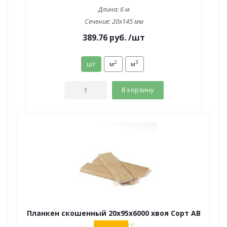
Длина:
6 м
Сечение:
20x145 мм
389.76
руб.
/шт
2
3
шт
м
м
В корзину
Планкен скошенный 20х95х6000 хвоя Сорт АВ
( 3 )