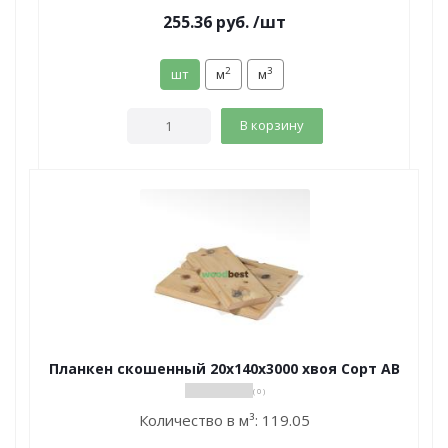
255.36
руб.
/шт
2
3
шт
м
м
В корзину
Планкен скошенный 20х140х3000 хвоя Сорт АВ
( 0 )
Количество в м³:
119.05