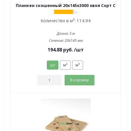
Планкен скошенный 20х145х3000 хвоя Сорт С
( 4 )
Количество в м³:
114.94
Длина:
3 м
Сечение:
20x145 мм
194.88
руб.
/шт
2
3
шт
м
м
В корзину