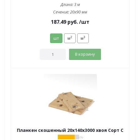
Длина:
3 м
Сечение:
20x90 мм
187.49
руб.
/шт
2
3
шт
м
м
В корзину
Планкен скошенный 20х140х3000 хвоя Сорт С
( 5 )