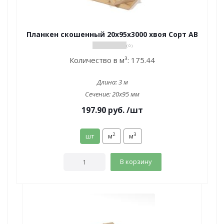
Планкен скошенный 20х95х3000 хвоя Сорт АВ
( 0 )
Количество в м³:
175.44
Длина:
3 м
Сечение:
20x95 мм
197.90
руб.
/шт
2
3
шт
м
м
В корзину