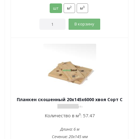
2
3
шт
м
м
В корзину
Планкен скошенный 20х145х6000 хвоя Сорт С
( 0 )
Количество в м³:
57.47
Длина:
6 м
Сечение:
20x145 мм