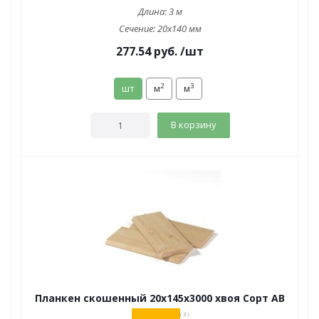
Длина:
3 м
Сечение:
20x140 мм
277.54
руб.
/шт
2
3
шт
м
м
В корзину
Планкен скошенный 20х145х3000 хвоя Сорт АВ
( 3 )