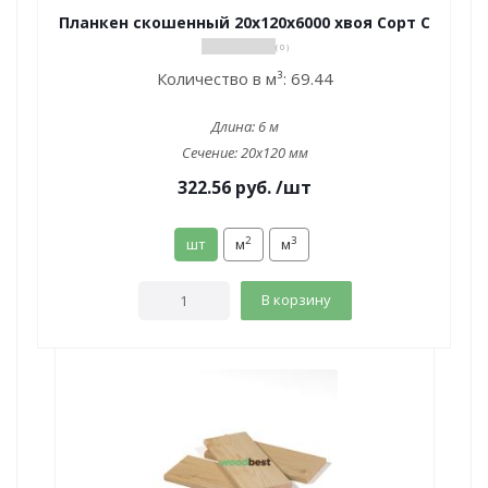
Планкен скошенный 20х120х6000 хвоя Сорт С
( 0 )
Количество в м³:
69.44
Длина:
6 м
Сечение:
20x120 мм
322.56
руб.
/шт
2
3
шт
м
м
В корзину