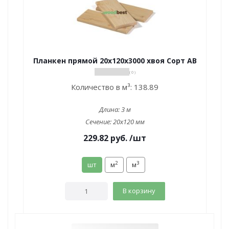
Планкен прямой 20х120х3000 хвоя Сорт АВ
( 0 )
Количество в м³:
138.89
Длина:
3 м
Сечение:
20x120 мм
229.82
руб.
/шт
2
3
шт
м
м
В корзину