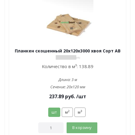
Планкен скошенный 20х120х3000 хвоя Сорт АВ
( 0 )
Количество в м³:
138.89
Длина:
3 м
Сечение:
20x120 мм
237.89
руб.
/шт
2
3
шт
м
м
В корзину