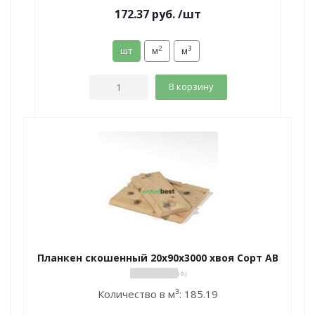
172.37
руб.
/шт
2
3
шт
м
м
В корзину
Планкен скошенный 20х90х3000 хвоя Сорт АВ
( 0 )
Количество в м³:
185.19