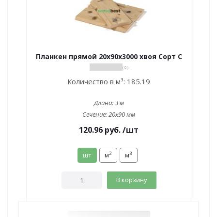
Планкен прямой 20х90х3000 хвоя Сорт С
( 0 )
Количество в м³:
185.19
Длина:
3 м
Сечение:
20x90 мм
120.96
руб.
/шт
2
3
шт
м
м
В корзину