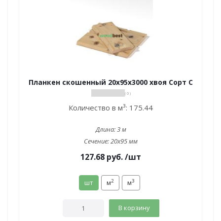
Планкен скошенный 20х95х3000 хвоя Сорт С
( 0 )
Количество в м³:
175.44
Длина:
3 м
Сечение:
20x95 мм
127.68
руб.
/шт
2
3
шт
м
м
В корзину