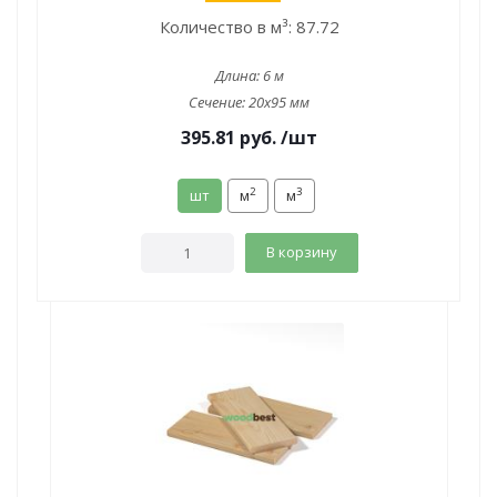
Количество в м³:
87.72
Длина:
6 м
Сечение:
20x95 мм
395.81
руб.
/шт
2
3
шт
м
м
В корзину