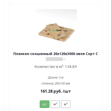
Планкен скошенный 20х120х3000 хвоя Сорт С
( 0 )
Количество в м³:
138.89
Длина:
3 м
Сечение:
20x120 мм
161.28
руб.
/шт
2
3
шт
м
м