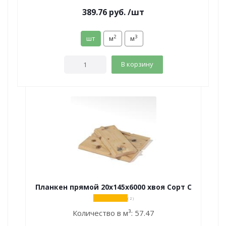
389.76
руб.
/шт
2
3
шт
м
м
В корзину
Планкен прямой 20х145х6000 хвоя Сорт С
( 2 )
Количество в м³:
57.47