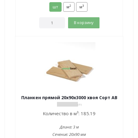
2
3
шт
м
м
В корзину
Планкен прямой 20х90х3000 хвоя Сорт АВ
( 0 )
Количество в м³:
185.19
Длина:
3 м
Сечение:
20x90 мм