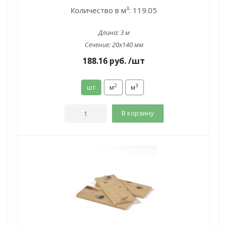
Количество в м³:
119.05
Длина:
3 м
Сечение:
20x140 мм
188.16
руб.
/шт
2
3
шт
м
м
В корзину