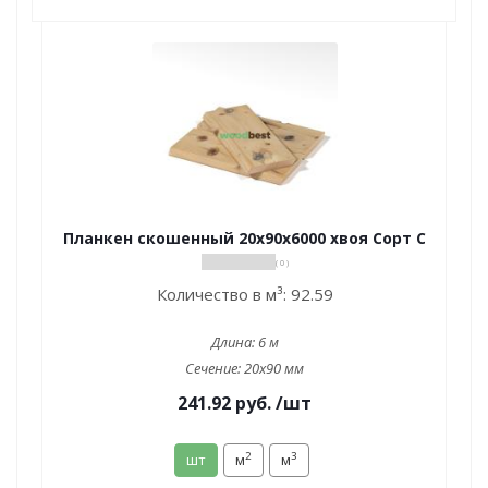
Планкен скошенный 20х90х6000 хвоя Сорт С
( 0 )
Количество в м³:
92.59
Длина:
6 м
Сечение:
20x90 мм
241.92
руб.
/шт
2
3
шт
м
м