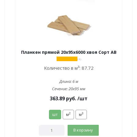
Планкен прямой 20х95х6000 хвоя Сорт АВ
( 2 )
Количество в м³:
87.72
Длина:
6 м
Сечение:
20x95 мм
363.89
руб.
/шт
2
3
шт
м
м
В корзину