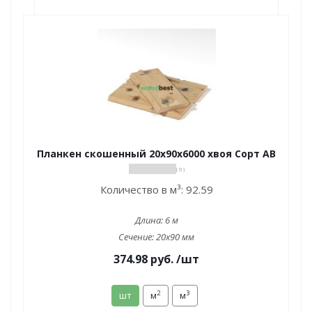
Планкен скошенный 20х90х6000 хвоя Сорт АВ
( 0 )
Количество в м³:
92.59
Длина:
6 м
Сечение:
20x90 мм
374.98
руб.
/шт
2
3
шт
м
м