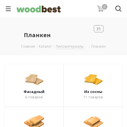
0
31
Планкен
Главная
-
Каталог
-
Пиломатериалы
-
Планкен
Фасадный
Из сосны
6
товаров
11
товаров