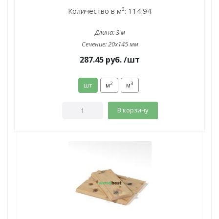
Количество в м³:
114.94
Длина:
3 м
Сечение:
20x145 мм
287.45
руб.
/шт
2
3
шт
м
м
В корзину