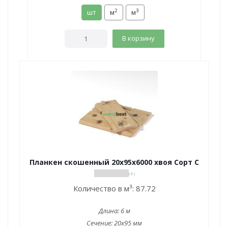
2
3
шт
м
м
В корзину
Планкен скошенный 20х95х6000 хвоя Сорт С
( 0 )
Количество в м³:
87.72
Длина:
6 м
Сечение:
20x95 мм