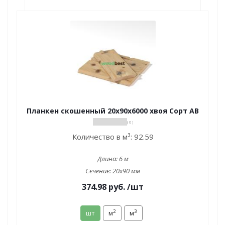
Планкен скошенный 20х90х6000 хвоя Сорт АВ
( 0 )
Количество в м³:
92.59
Длина:
6 м
Сечение:
20x90 мм
374.98
руб.
/шт
2
3
шт
м
м