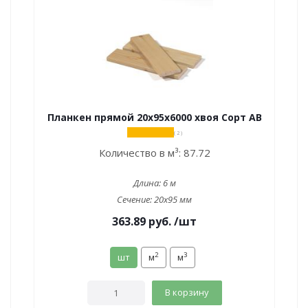
Планкен прямой 20х95х6000 хвоя Сорт АВ
( 2 )
Количество в м³:
87.72
Длина:
6 м
Сечение:
20x95 мм
363.89
руб.
/шт
2
3
шт
м
м
В корзину