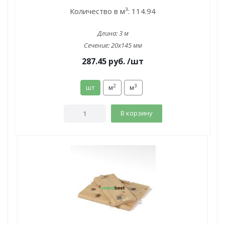
Количество в м³:
114.94
Длина:
3 м
Сечение:
20x145 мм
287.45
руб.
/шт
2
3
шт
м
м
В корзину