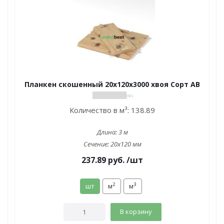
Планкен скошенный 20х120х3000 хвоя Сорт АВ
( 0 )
Количество в м³:
138.89
Длина:
3 м
Сечение:
20x120 мм
237.89
руб.
/шт
2
3
шт
м
м
В корзину