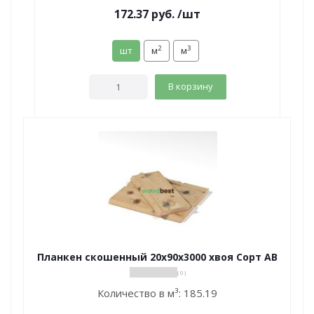
172.37
руб.
/шт
2
3
шт
м
м
В корзину
Планкен скошенный 20х90х3000 хвоя Сорт АВ
( 0 )
Количество в м³:
185.19