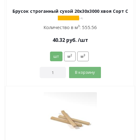
Брусок строганный сухой 20х30х3000 хвоя Сорт С
( 4 )
Количество в м³:
555.56
40.32
руб.
/шт
2
3
шт
м
м
В корзину