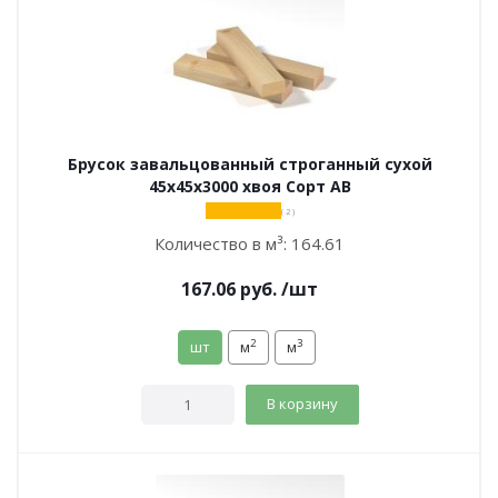
Брусок завальцованный строганный сухой
45х45х3000 хвоя Сорт АВ
( 2 )
Количество в м³:
164.61
167.06
руб.
/шт
2
3
шт
м
м
В корзину