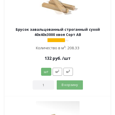
Брусок завальцованный строганный сухой
40х40х3000 хвоя Сорт АВ
( 1 )
Количество в м³:
208.33
132
руб.
/шт
2
3
шт
м
м
В корзину