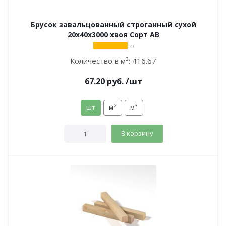
Брусок завальцованный строганный сухой
20х40х3000 хвоя Сорт АВ
( 2 )
Количество в м³:
416.67
67.20
руб.
/шт
2
3
шт
м
м
В корзину