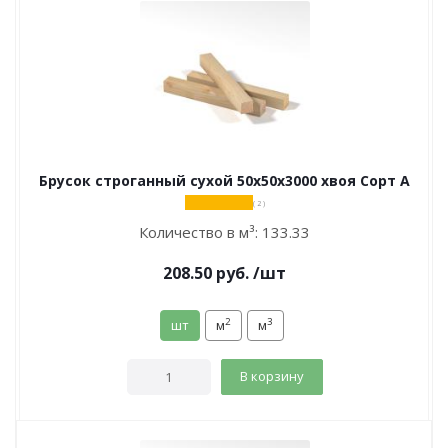
Брусок строганный сухой 50х50х3000 хвоя Сорт А
( 2 )
Количество в м³:
133.33
208.50
руб.
/шт
2
3
шт
м
м
В корзину