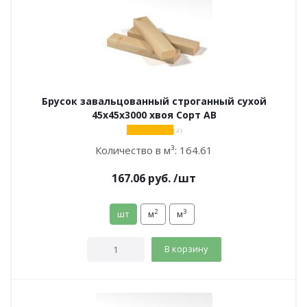
Брусок завальцованный строганный сухой
45х45х3000 хвоя Сорт АВ
( 2 )
Количество в м³:
164.61
167.06
руб.
/шт
2
3
шт
м
м
В корзину