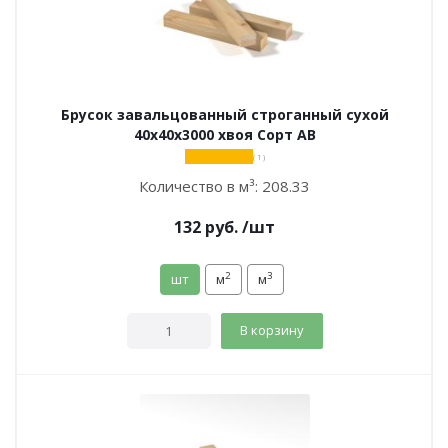
Брусок завальцованный строганный сухой
40х40х3000 хвоя Сорт АВ
( 1 )
Количество в м³:
208.33
132
руб.
/шт
2
3
шт
м
м
В корзину