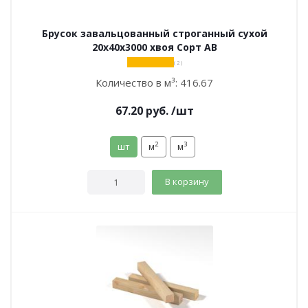
Брусок завальцованный строганный сухой
20х40х3000 хвоя Сорт АВ
( 2 )
Количество в м³:
416.67
67.20
руб.
/шт
2
3
шт
м
м
В корзину