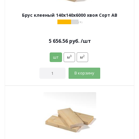
Брус клееный 140х140х6000 хвоя Сорт АВ
( 9 )
5 656.56
руб.
/шт
3
2
шт
м
м
В корзину