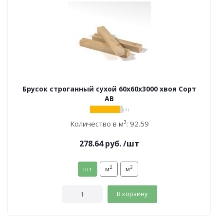
Брусок строганный сухой 60х60х3000 хвоя Сорт
АВ
( 2 )
Количество в м³:
92.59
278.64
руб.
/шт
2
3
шт
м
м
В корзину