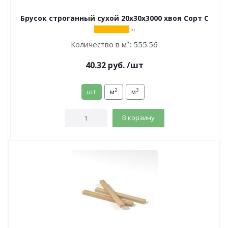
Брусок строганный сухой 20х30х3000 хвоя Сорт С
( 4 )
Количество в м³:
555.56
40.32
руб.
/шт
2
3
шт
м
м
В корзину