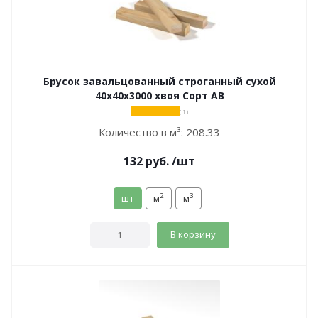
Брусок завальцованный строганный сухой
40х40х3000 хвоя Сорт АВ
( 1 )
Количество в м³:
208.33
132
руб.
/шт
2
3
шт
м
м
В корзину