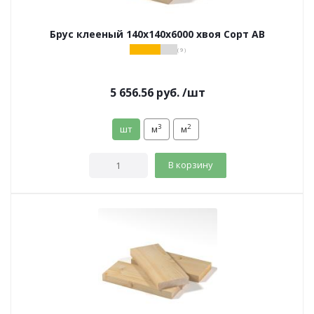
Брус клееный 140х140х6000 хвоя Сорт АВ
( 9 )
5 656.56
руб.
/шт
3
2
шт
м
м
В корзину