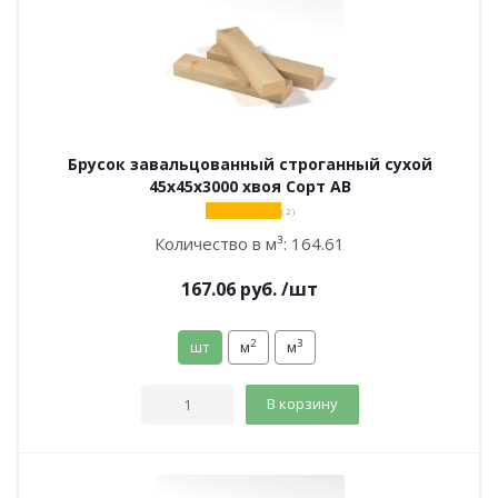
Брусок завальцованный строганный сухой
45х45х3000 хвоя Сорт АВ
( 2 )
Количество в м³:
164.61
167.06
руб.
/шт
2
3
шт
м
м
В корзину