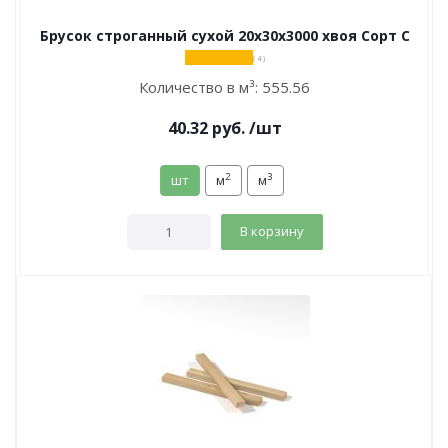
Брусок строганный сухой 20х30х3000 хвоя Сорт С
( 4 )
Количество в м³:
555.56
40.32
руб.
/шт
2
3
шт
м
м
В корзину