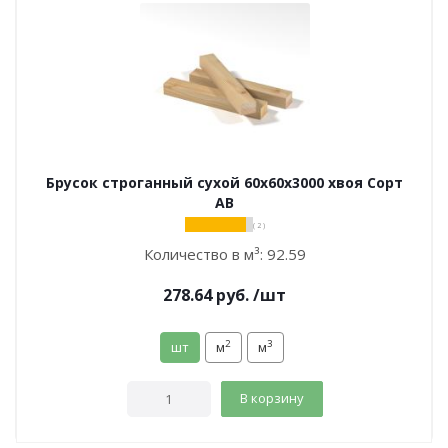
Брусок строганный сухой 60х60х3000 хвоя Сорт
АВ
( 2 )
Количество в м³:
92.59
278.64
руб.
/шт
2
3
шт
м
м
В корзину