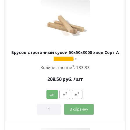
Брусок строганный сухой 50х50х3000 хвоя Сорт А
( 2 )
Количество в м³:
133.33
208.50
руб.
/шт
2
3
шт
м
м
В корзину