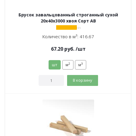
Брусок завальцованный строганный сухой
20х40х3000 хвоя Сорт АВ
( 2 )
Количество в м³:
416.67
67.20
руб.
/шт
2
3
шт
м
м
В корзину