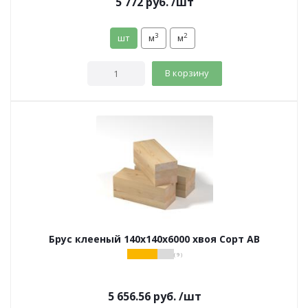
5 772
руб.
/шт
3
2
шт
м
м
В корзину
Брус клееный 140х140х6000 хвоя Сорт АВ
( 9 )
5 656.56
руб.
/шт