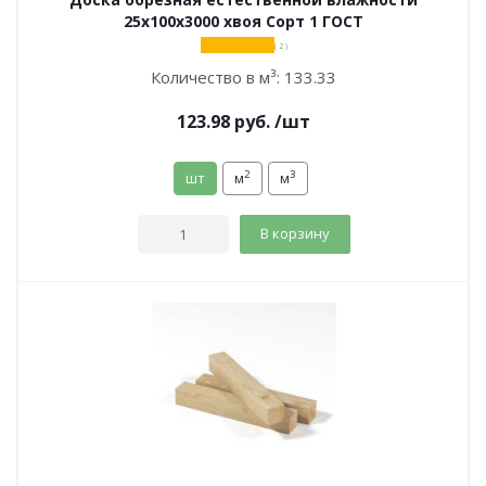
25х100х3000 хвоя Сорт 1 ГОСТ
( 2 )
Количество в м³:
133.33
123.98
руб.
/шт
2
3
шт
м
м
В корзину