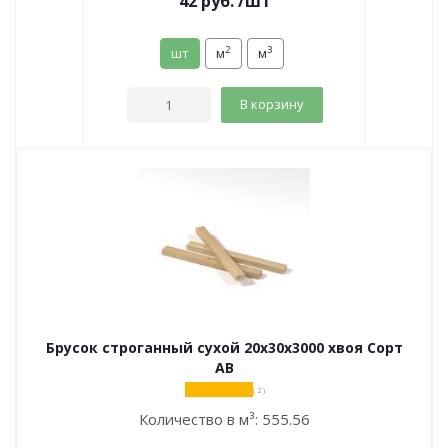
42
руб.
/шт
2
3
шт
м
м
В корзину
Брусок строганный сухой 20х30х3000 хвоя Сорт
АВ
( 2 )
Количество в м³:
555.56