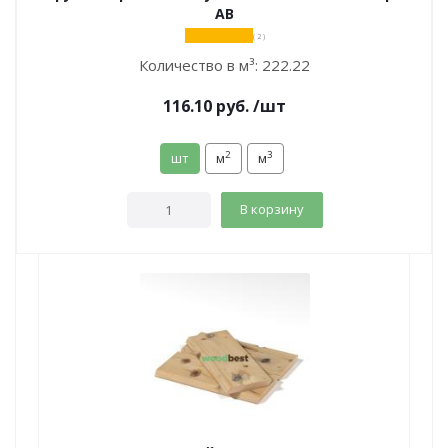
АВ
( 2 )
Количество в м³:
222.22
116.10
руб.
/шт
2
3
шт
м
м
В корзину