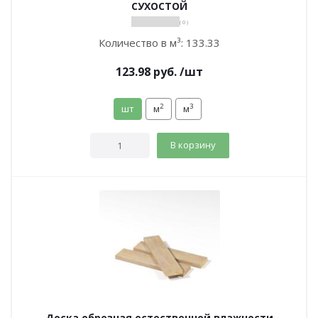
СУХОСТОЙ
( 0 )
Количество в м³:
133.33
123.98
руб.
/шт
2
3
шт
м
м
В корзину
Доска обрезная естественной влажности