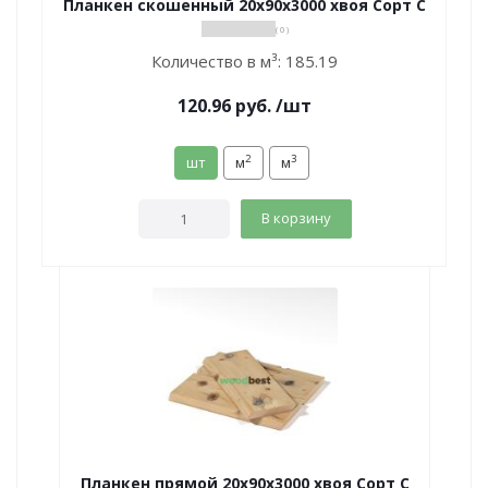
Планкен скошенный 20х90х3000 хвоя Сорт С
( 0 )
Количество в м³:
185.19
120.96
руб.
/шт
2
3
шт
м
м
В корзину
Планкен прямой 20х90х3000 хвоя Сорт С