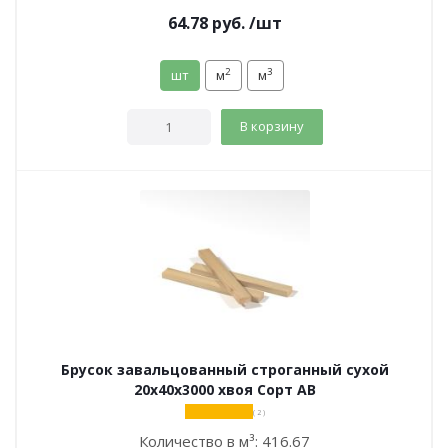
64.78
руб.
/шт
2
3
шт
м
м
В корзину
Брусок завальцованный строганный сухой
20х40х3000 хвоя Сорт АВ
( 2 )
Количество в м³:
416.67