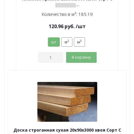
( 0 )
Количество в м³:
185.19
120.96
руб.
/шт
2
3
шт
м
м
В корзину
Доска строганная сухая 20х90х3000 хвоя Сорт С