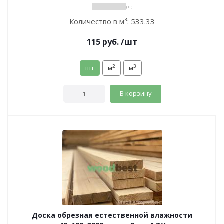
( 0 )
Количество в м³:
533.33
115
руб.
/шт
2
3
шт
м
м
В корзину
Доска обрезная естественной влажности