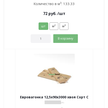
Количество в м³:
133.33
72
руб.
/шт
2
3
шт
м
м
В корзину
Евровагонка 12,5х90х3000 хвоя Сорт С
( 0 )