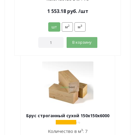
1 553.18
руб.
/шт
2
3
шт
м
м
В корзину
Брус строганный сухой 150х150х6000
( 1 )
Количество в м³:
7