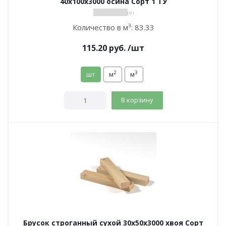
40х100х3000 осина Сорт 1 ТУ
( 0 )
Количество в м³:
83.33
115.20
руб.
/шт
2
3
шт
м
м
В корзину
Брусок строганный сухой 30х50х3000 хвоя Сорт