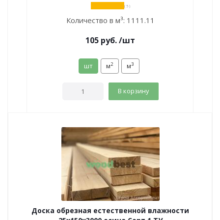
( 5 )
Количество в м³:
1111.11
105
руб.
/шт
2
3
шт
м
м
В корзину
Доска обрезная естественной влажности