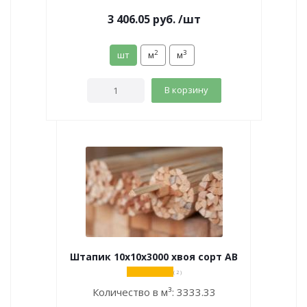
3 406.05
руб.
/шт
2
3
шт
м
м
В корзину
Штапик 10х10х3000 хвоя сорт АВ
( 2 )
Количество в м³:
3333.33