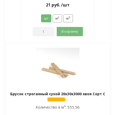
21
руб.
/шт
2
3
шт
м
м
В корзину
Брусок строганный сухой 20х30х3000 хвоя Сорт С
( 4 )
Количество в м³:
555.56