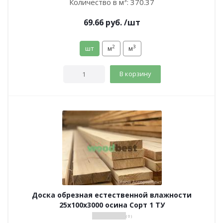
Количество в м³:
370.37
69.66
руб.
/шт
2
3
шт
м
м
В корзину
Доска обрезная естественной влажности
25х100х3000 осина Сорт 1 ТУ
( 0 )