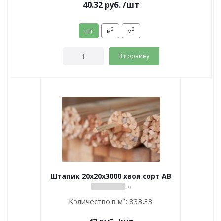
40.32
руб.
/шт
2
3
шт
м
м
В корзину
Штапик 20х20х3000 хвоя сорт АВ
( 0 )
Количество в м³:
833.33