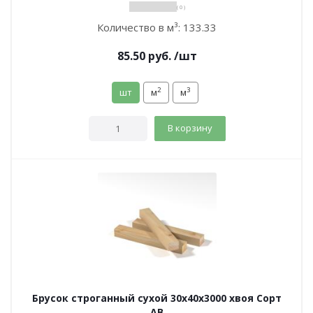
( 0 )
Количество в м³:
133.33
85.50
руб.
/шт
2
3
шт
м
м
В корзину
Брусок строганный сухой 30х40х3000 хвоя Сорт
АВ