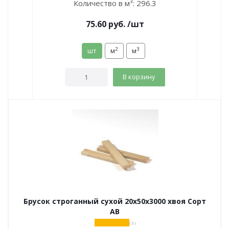
Количество в м³:
296.3
75.60
руб.
/шт
2
3
шт
м
м
В корзину
Брусок строганный сухой 20х50х3000 хвоя Сорт
АВ
( 2 )