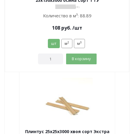
25х150х3000 осина Сорт 1 ТУ
( 0 )
Количество в м³:
88.89
108
руб.
/шт
2
3
шт
м
м
В корзину
Плинтус 25х25х3000 хвоя сорт Экстра