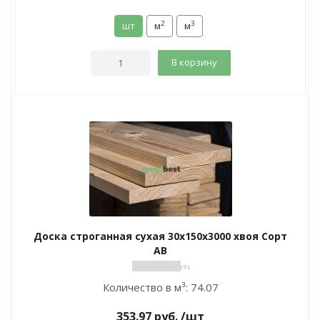
2
3
шт
м
м
В корзину
Доска строганная сухая 30х150х3000 хвоя Сорт
АВ
( 0 )
Количество в м³:
74.07
353.97
руб.
/шт