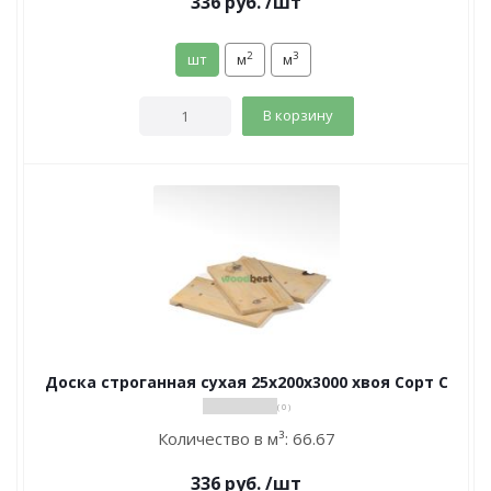
336
руб.
/шт
2
3
шт
м
м
В корзину
Доска строганная сухая 25х200х3000 хвоя Сорт С
( 0 )
Количество в м³:
66.67
336
руб.
/шт