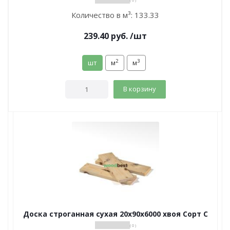
( 0 )
Количество в м³:
133.33
239.40
руб.
/шт
2
3
шт
м
м
В корзину
Доска строганная сухая 20х90х6000 хвоя Сорт С
( 0 )