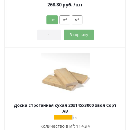
268.80
руб.
/шт
2
3
шт
м
м
В корзину
Доска строганная сухая 20х145х3000 хвоя Сорт
АВ
( 3 )
Количество в м³:
114.94