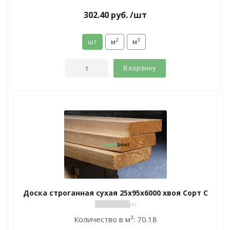
302.40
руб.
/шт
2
3
шт
м
м
В корзину
Доска строганная сухая 25х95х6000 хвоя Сорт С
( 0 )
Количество в м³:
70.18