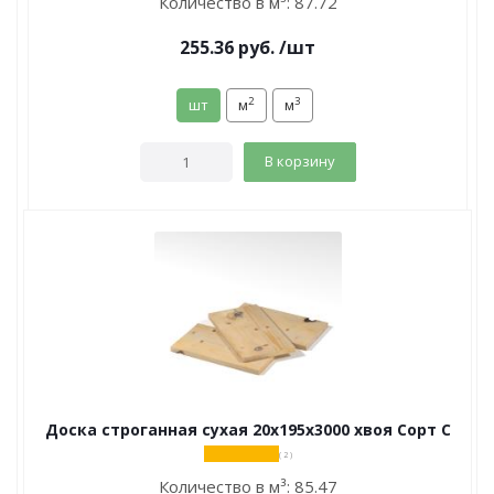
Количество в м³:
87.72
255.36
руб.
/шт
2
3
шт
м
м
В корзину
Доска строганная сухая 20х195х3000 хвоя Сорт С
( 2 )
Количество в м³:
85.47