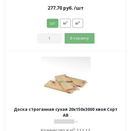
277.70
руб.
/шт
2
3
шт
м
м
В корзину
Доска строганная сухая 20х150х3000 хвоя Сорт
АВ
( 0 )
Количество в м³:
111.11