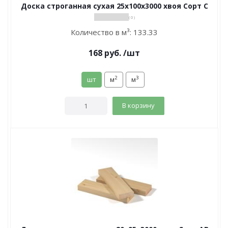
Доска строганная сухая 25х100х3000 хвоя Сорт С
( 0 )
Количество в м³:
133.33
168
руб.
/шт
2
3
шт
м
м
В корзину