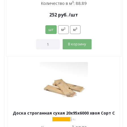
Количество в м³:
88.89
252
руб.
/шт
2
3
шт
м
м
В корзину
Доска строганная сухая 20х95х6000 хвоя Сорт С
( 5 )