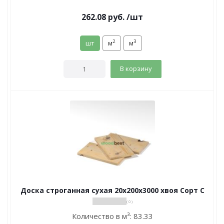
262.08
руб.
/шт
2
3
шт
м
м
В корзину
Доска строганная сухая 20х200х3000 хвоя Сорт С
( 0 )
Количество в м³:
83.33