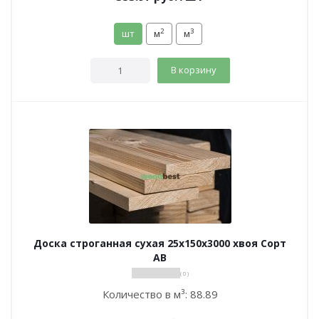
2
3
шт
м
м
В корзину
Доска строганная сухая 25х150х3000 хвоя Сорт
АВ
( 0 )
Количество в м³:
88.89