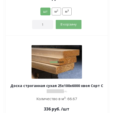
2
3
шт
м
м
В корзину
Доска строганная сухая 25х100х6000 хвоя Сорт С
( 0 )
Количество в м³:
66.67
336
руб.
/шт