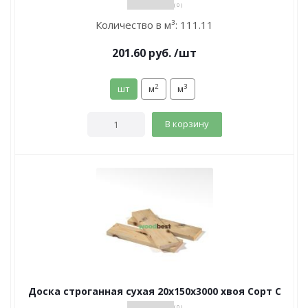
( 0 )
Количество в м³:
111.11
201.60
руб.
/шт
2
3
шт
м
м
В корзину
Доска строганная сухая 20х150х3000 хвоя Сорт С
( 0 )