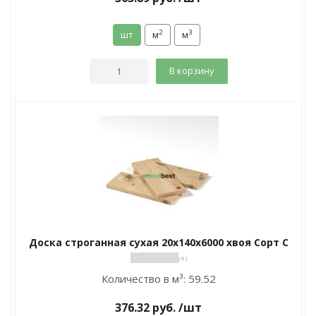
2
3
шт
м
м
В корзину
Доска строганная сухая 20х140х6000 хвоя Сорт С
( 0 )
Количество в м³:
59.52
376.32
руб.
/шт