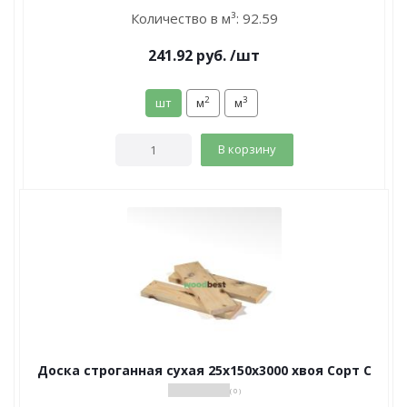
Количество в м³:
92.59
241.92
руб.
/шт
2
3
шт
м
м
В корзину
Доска строганная сухая 25х150х3000 хвоя Сорт С
( 0 )