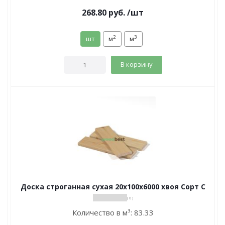
268.80
руб.
/шт
2
3
шт
м
м
В корзину
Доска строганная сухая 20х100х6000 хвоя Сорт С
( 0 )
Количество в м³:
83.33