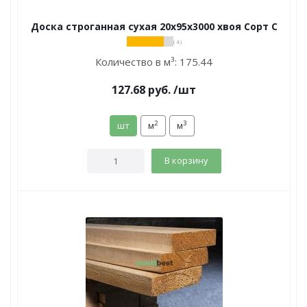
Доска строганная сухая 20х95х3000 хвоя Сорт С
( 4 )
Количество в м³:
175.44
127.68
руб.
/шт
2
3
шт
м
м
В корзину