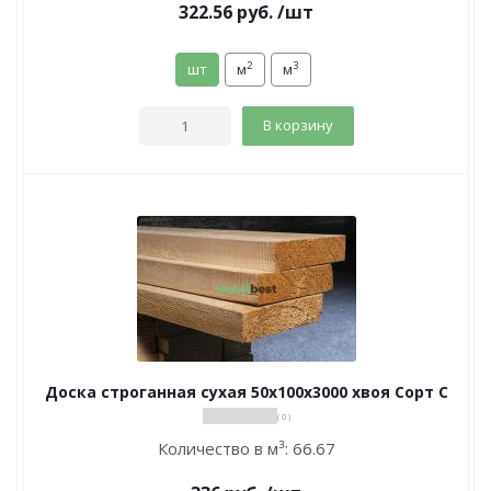
322.56
руб.
/шт
2
3
шт
м
м
В корзину
Доска строганная сухая 50х100х3000 хвоя Сорт С
( 0 )
Количество в м³:
66.67