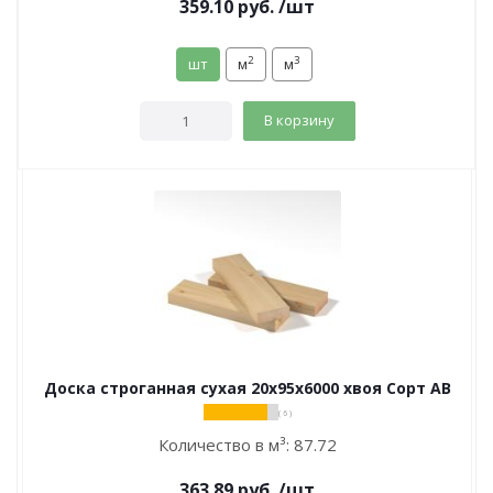
359.10
руб.
/шт
2
3
шт
м
м
В корзину
Доска строганная сухая 20х95х6000 хвоя Сорт АВ
( 6 )
Количество в м³:
87.72
363.89
руб.
/шт