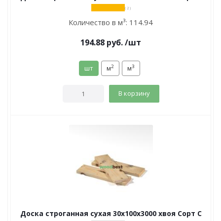
( 2 )
Количество в м³:
114.94
194.88
руб.
/шт
2
3
шт
м
м
В корзину
Доска строганная сухая 30х100х3000 хвоя Сорт С