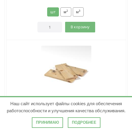
2
3
шт
м
м
В корзину
Доска строганная сухая 20х145х6000 хвоя Сорт С
Наш сайт использует файлы cookies для обеспечения
( 1 )
работоспособности и улучшения качества обслуживания.
Количество в м³:
57.47
ПРИНИМАЮ
ПОДРОБНЕЕ
389.76
руб.
/шт