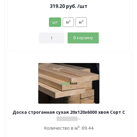
319.20
руб.
/шт
2
3
шт
м
м
В корзину
Доска строганная сухая 20х120х6000 хвоя Сорт С
( 0 )
Количество в м³:
69.44