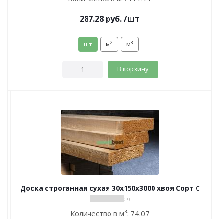
287.28
руб.
/шт
2
3
шт
м
м
В корзину
Доска строганная сухая 30х150х3000 хвоя Сорт С
( 0 )
Количество в м³:
74.07