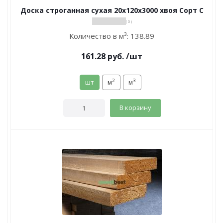
Доска строганная сухая 20х120х3000 хвоя Сорт С
( 0 )
Количество в м³:
138.89
161.28
руб.
/шт
2
3
шт
м
м
В корзину