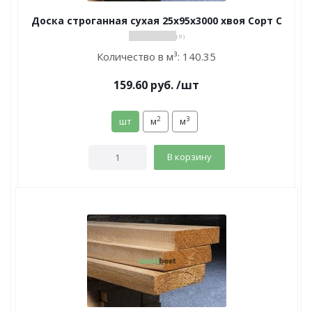
Доска строганная сухая 25х95х3000 хвоя Сорт С
( 0 )
Количество в м³:
140.35
159.60
руб.
/шт
2
3
шт
м
м
В корзину