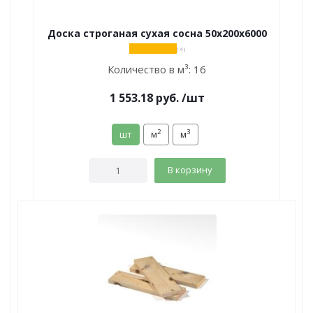
Доска строганая сухая сосна 50х200х6000
( 4 )
Количество в м³:
16
1 553.18
руб.
/шт
2
3
шт
м
м
В корзину