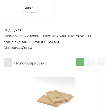
Хвоя
91
товар
Вид:
Сухая
Размеры:
50х200х6000
20х145х6000
40х150х6000
45х195х6000
20х95х3000
20 мм
Материал:
Сосна
По популярности