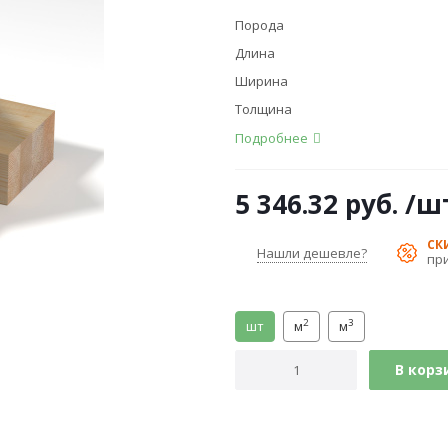
Порода
Длина
Ширина
Толщина
Подробнее
5 346.32
руб.
/ш
СК
Нашли дешевле?
пр
2
3
шт
м
м
В корз