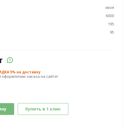
хвоя
6000
195
95
т
ИДКА 5% на доставку
и оформлении заказа на сайте!
ину
Купить в 1 клик