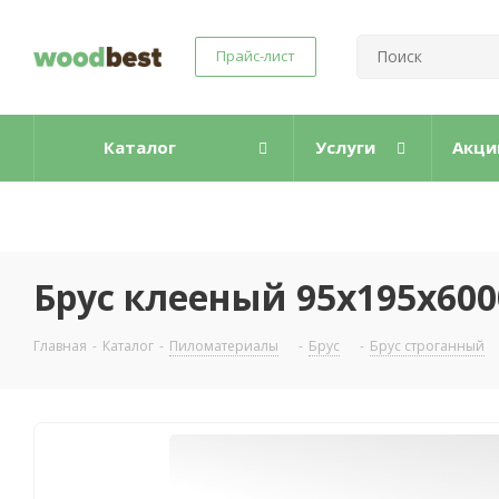
Прайс-лист
Каталог
Услуги
Акци
Брус клееный 95х195х600
Главная
-
Каталог
-
Пиломатериалы
-
Брус
-
Брус строганный