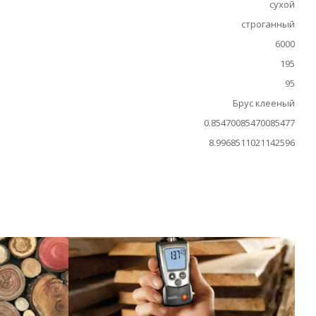
сухой
строганный
6000
195
95
Брус клееный
0.85470085470085477
8.9968511021142596