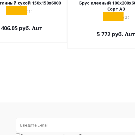
ганный сухой 150х150х6000
Брус клееный 100х200х6
Сорт АВ
( 1 )
( 2 )
 406.05
руб.
/шт
5 772
руб.
/ш