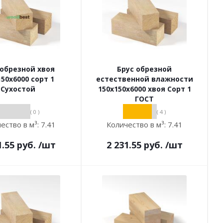
 обрезной хвоя
Брус обрезной
150х6000 сорт 1
естественной влажности
Сухостой
150х150х6000 хвоя Сорт 1
ГОСТ
( 0 )
( 4 )
ество в м³:
7.41
Количество в м³:
7.41
1.55
руб.
/шт
2 231.55
руб.
/шт