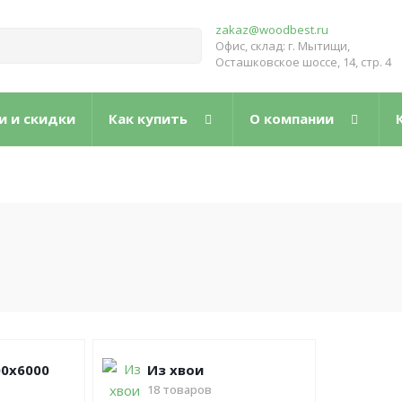
zakaz@woodbest.ru
Офис, склад: г. Мытищи,
Осташковское шоссе, 14, стр. 4
и и скидки
Как купить
О компании
00х6000
Из хвои
18
товаров