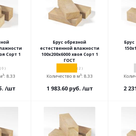
зной
Брус обрезной
Брус
влажности
естественной влажности
150х
оя Сорт 1
100х200х6000 хвоя Сорт 1
ГОСТ
( 0 )
( 2 )
м³:
8.33
Количество в м³:
8.33
Колич
б.
/шт
1 983.60
руб.
/шт
2 23