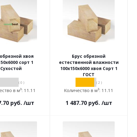
 обрезной хвоя
Брус обрезной
150х6000 сорт 1
естественной влажности
Сухостой
100х150х6000 хвоя Сорт 1
ГОСТ
( 0 )
( 2 )
ество в м³:
11.11
Количество в м³:
11.11
7.70
руб.
/шт
1 487.70
руб.
/шт