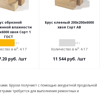
ус обрезной
Брус клееный 200х200х6000
венной влажности
хвоя Сорт АВ
х6000 хвоя Сорт 1
ГОСТ
( 2 )
( 0 )
ество в м³:
4.17
Количество в м³:
4.17
7.20
руб.
/шт
11 544
руб.
/шт
ками. Бруски получают с помощью аккуратной продольной
етрами требуется для выполнения ремонтных и