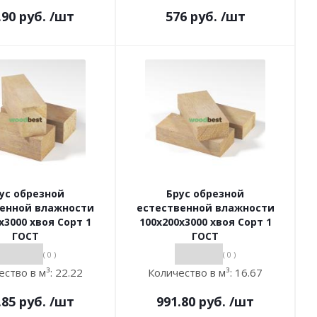
.90
руб.
/шт
576
руб.
/шт
ус обрезной
Брус обрезной
венной влажности
естественной влажности
х3000 хвоя Сорт 1
100х200х3000 хвоя Сорт 1
ГОСТ
ГОСТ
( 0 )
( 0 )
ество в м³:
22.22
Количество в м³:
16.67
.85
руб.
/шт
991.80
руб.
/шт