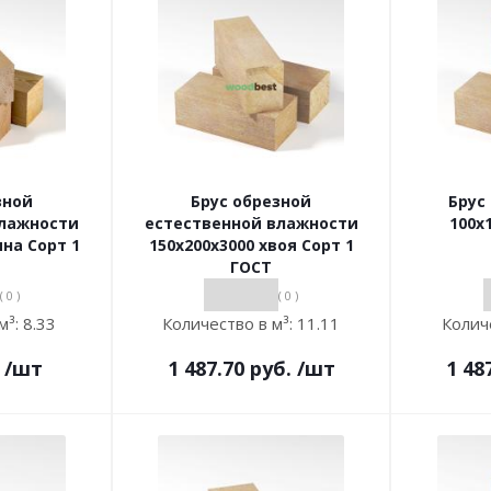
зной
Брус обрезной
Брус
влажности
естественной влажности
100х
ина Сорт 1
150х200х3000 хвоя Сорт 1
ГОСТ
( 0 )
( 0 )
м³:
8.33
Количество в м³:
11.11
Колич
/шт
1 487.70
руб.
/шт
1 48