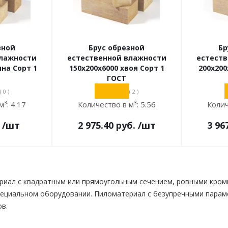
зной
Брус обрезной
Бр
влажности
естественной влажности
естест
ина Сорт 1
150х200х6000 хвоя Сорт 1
200х200
ГОСТ
( 0 )
( 2 )
м³:
4.17
Количество в м³:
5.56
Колич
/шт
2 975.40
руб.
/шт
3 96
риал с квадратным или прямоугольным сечением, ровными кром
специальном оборудовании. Пиломатериал с безупречными парам
в.