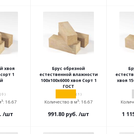
й хвоя
Брус обрезной
Бр
 сорт 1
естественной влажности
естест
ой
100х100х6000 хвоя Сорт 1
хвоя 15
ГОСТ
( 0 )
( 1 )
м³:
16.67
Количество в м³:
16.67
Колич
.
/шт
991.80
руб.
/шт
1 11