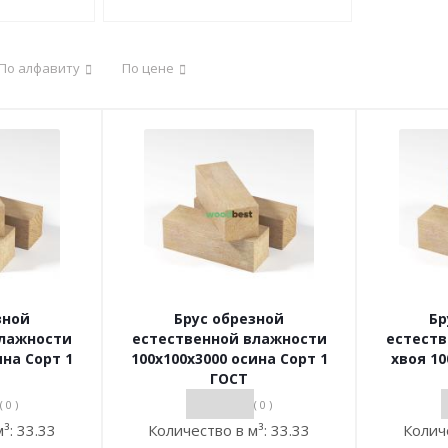
По алфавиту
По цене
зной
Брус обрезной
Бр
влажности
естественной влажности
естест
ина Сорт 1
100х100х3000 осина Сорт 1
хвоя 10
ГОСТ
( 0 )
( 0 )
м³:
33.33
Количество в м³:
33.33
Колич