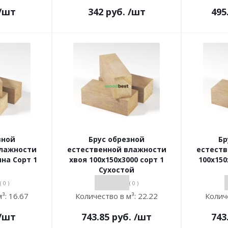
/шт
342
руб.
/шт
495
зной
Брус обрезной
Бр
влажности
естественной влажности
естест
ина Сорт 1
хвоя 100х150х3000 сорт 1
100х150
Сухостой
( 0 )
( 0 )
м³:
16.67
Количество в м³:
22.22
Колич
/шт
743.85
руб.
/шт
743