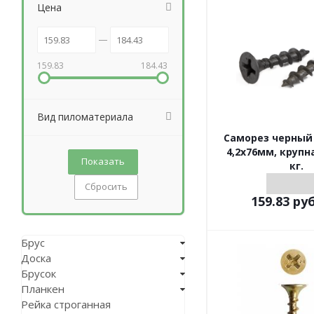
Цена
159.83
184.43
Вид пиломатериала
Саморез черный
4,2х76мм, крупн
кг.
Сбросить
159.83
руб
Брус
Доска
Брусок
Планкен
Рейка строганная