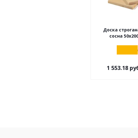
Доска строган
сосна 50х20
1 553.18
руб