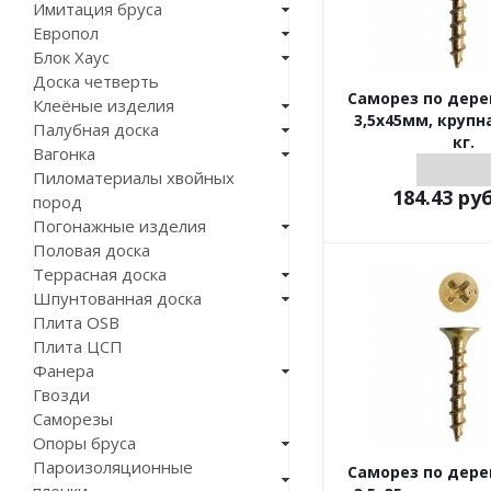
Имитация бруса
Европол
Блок Хаус
Доска четверть
Саморез по дер
Клеёные изделия
3,5х45мм, крупн
Палубная доска
кг.
Вагонка
Пиломатериалы хвойных
184.43
руб
пород
Погонажные изделия
Половая доска
Террасная доска
Шпунтованная доска
Плита OSB
Плита ЦСП
Фанера
Гвозди
Саморезы
Опоры бруса
Пароизоляционные
Саморез по дер