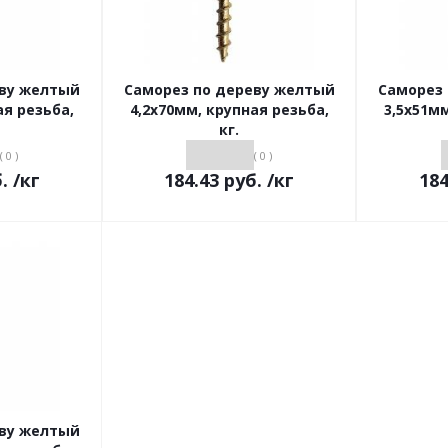
еву желтый
Саморез по дереву желтый
Саморез
ая резьба,
4,2х70мм, крупная резьба,
3,5х51мм
кг.
( 0 )
( 0 )
.
/кг
184.43
руб.
/кг
184
еву желтый