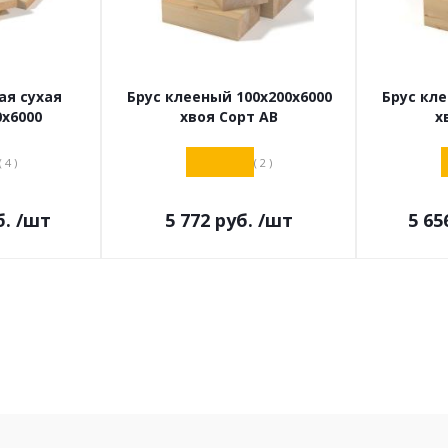
ая сухая
Брус клееный 100х200х6000
Брус кле
0х6000
хвоя Сорт АВ
х
( 4 )
( 2 )
.
/шт
5 772
руб.
/шт
5 65