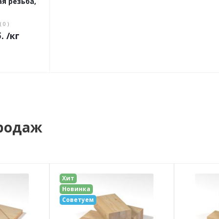
ая резьба,
( 0 )
.
/кг
родаж
Хит
Новинка
Советуем