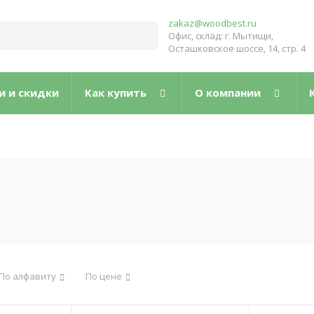
zakaz@woodbest.ru
Офис, склад: г. Мытищи,
Осташковское шоссе, 14, стр. 4
и и скидки
Как купить
О компании
По алфавиту
По цене