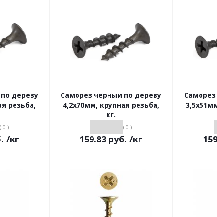
 по дереву
Саморез черный по дереву
Саморез
ая резьба,
4,2х70мм, крупная резьба,
3,5х51мм
кг.
( 0 )
( 0 )
.
/кг
159.83
руб.
/кг
159