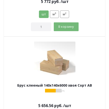
5 772
руб.
/шт
3
2
шт
м
м
В корзину
Брус клееный 140х140х6000 хвоя Сорт АВ
( 9 )
5 656.56
руб.
/шт