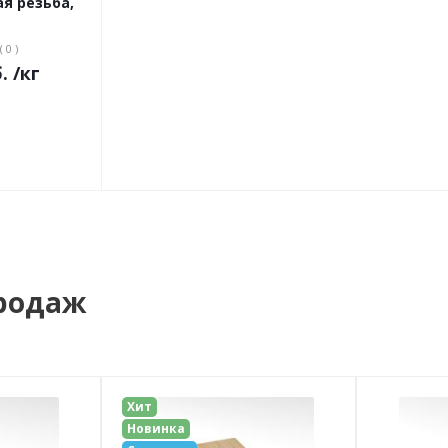
ая резьба,
( 0 )
.
/кг
родаж
Хит
Новинка