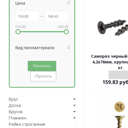
Цена
159.83
184.43
Вид пиломатериала
Саморез черный
4,2х76мм, крупн
кг.
Сбросить
159.83
руб
Брус
Доска
Брусок
Планкен
Рейка строганная