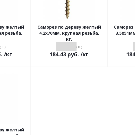
еву желтый
Саморез по дереву желтый
Саморез
ая резьба,
4,2х70мм, крупная резьба,
3,5х51мм
кг.
( 0 )
( 0 )
.
/кг
184.43
руб.
/кг
184
еву желтый