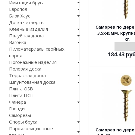
Имитация бруса
Европол
Блок Хаус
Доска четверть
Саморез по дер
Клеёные изделия
3,5х45мм, крупн
Палубная доска
кг.
Вагонка
Пиломатериалы хвойных
184.43
руб
пород
Погонажные изделия
Половая доска
Террасная доска
Шпунтованная доска
Плита OSB
Плита ЦСП
Фанера
Гвозди
Саморезы
Опоры бруса
Пароизоляционные
Саморез по дер