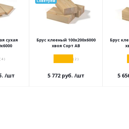
Советуем
ая сухая
Брус клееный 100х200х6000
Брус кле
0х6000
хвоя Сорт АВ
х
( 4 )
( 2 )
.
/шт
5 772
руб.
/шт
5 65