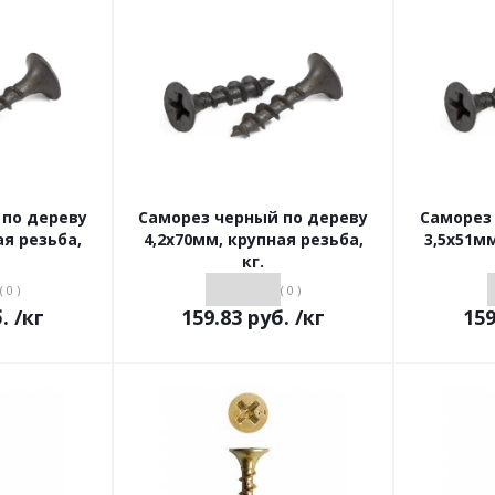
 по дереву
Саморез черный по дереву
Саморез
ая резьба,
4,2х70мм, крупная резьба,
3,5х51мм
кг.
( 0 )
( 0 )
.
/кг
159.83
руб.
/кг
159