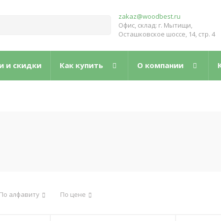
zakaz@woodbest.ru
Офис, склад: г. Мытищи,
Осташковское шоссе, 14, стр. 4
и и скидки
Как купить
О компании
По алфавиту
По цене