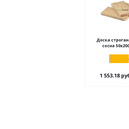
Доска строган
сосна 50х20
1 553.18
руб