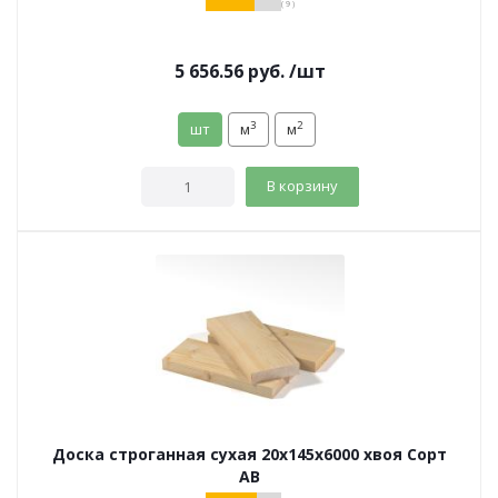
( 9 )
5 656.56
руб.
/шт
3
2
шт
м
м
В корзину
Доска строганная сухая 20х145х6000 хвоя Сорт
АВ