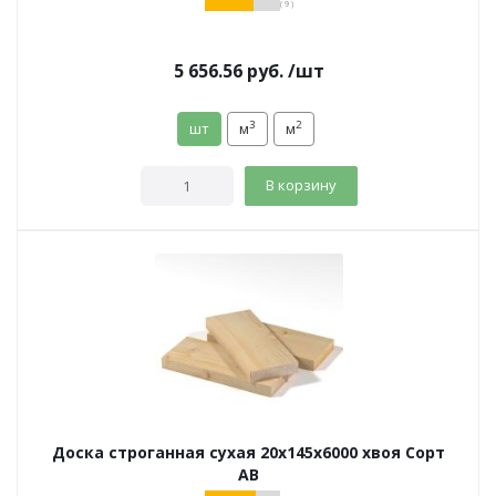
( 9 )
5 656.56
руб.
/шт
3
2
шт
м
м
В корзину
Доска строганная сухая 20х145х6000 хвоя Сорт
АВ