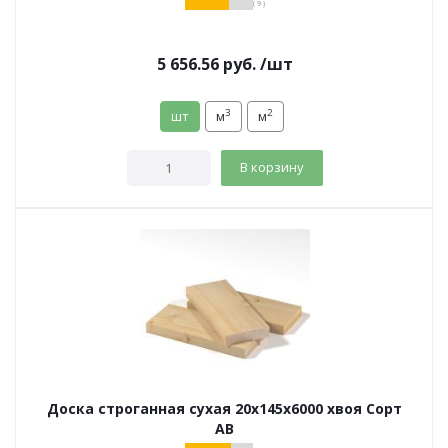
( 9 )
5 656.56
руб.
/шт
3
2
шт
м
м
В корзину
Доска строганная сухая 20х145х6000 хвоя Сорт
АВ