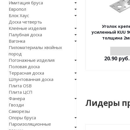
Имитация бруса
Европол
Блок Хаус
Доска четверть
Уголок кре
Клеёные изделия
усиленный KUU 9
Палубная доска
толщина 2м
Вагонка
Пиломатериалы хвойных
пород
20.90
руб.
Погонажные изделия
Половая доска
Террасная доска
Шпунтованная доска
Плита OSB
Плита ЦСП
Фанера
Лидеры п
Гвозди
Саморезы
Опоры бруса
Пароизоляционные