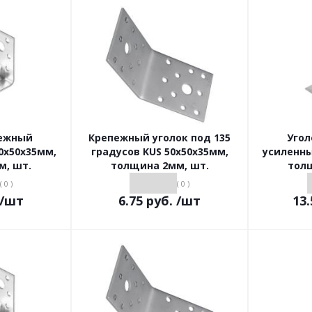
пежный
Крепежный уголок под 135
Угол
0х50х35мм,
градусов KUS 50х50х35мм,
усиленны
м, шт.
толщина 2мм, шт.
тол
( 0 )
( 0 )
/шт
6.75
руб.
/шт
13.