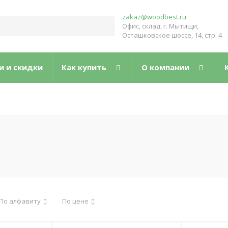
zakaz@woodbest.ru
Офис, склад: г. Мытищи,
Осташковское шоссе, 14, стр. 4
и и скидки
Как купить
О компании
По алфавиту
По цене