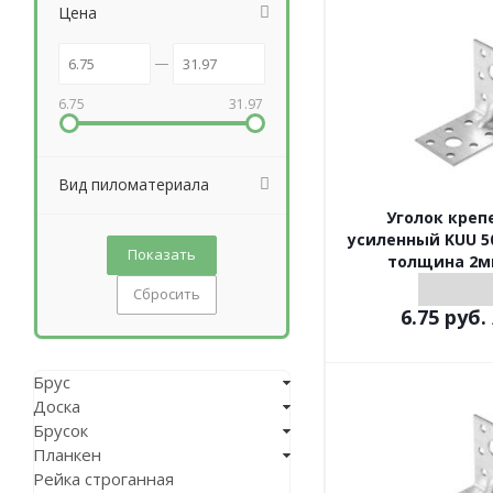
Цена
6.75
31.97
Вид пиломатериала
Уголок кре
усиленный KUU 5
толщина 2м
Сбросить
6.75
руб.
Брус
Доска
Брусок
Планкен
Рейка строганная