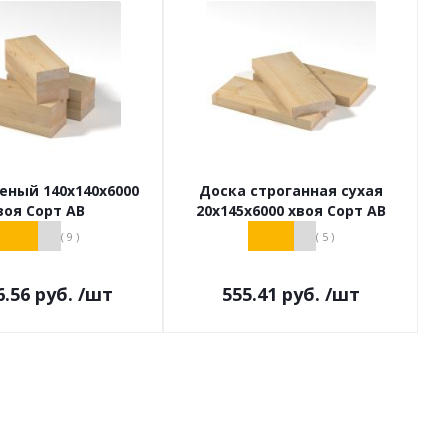
еный 140х140х6000
Доска строганная сухая
воя Сорт АВ
20х145х6000 хвоя Сорт АВ
( 9 )
( 5 )
6.56
руб.
/шт
555.41
руб.
/шт