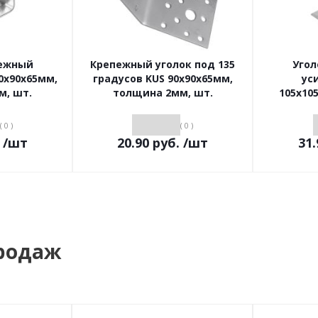
пежный
Крепежный уголок под 135
Угол
0х90х65мм,
градусов KUS 90х90х65мм,
ус
м, шт.
толщина 2мм, шт.
105х10
( 0 )
( 0 )
/шт
20.90
руб.
/шт
31.
родаж