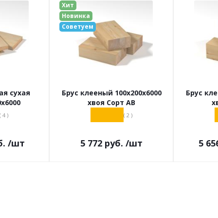
Хит
Новинка
Советуем
ая сухая
Брус клееный 100х200х6000
Брус кле
0х6000
хвоя Сорт АВ
х
( 4 )
( 2 )
.
/шт
5 772
руб.
/шт
5 65