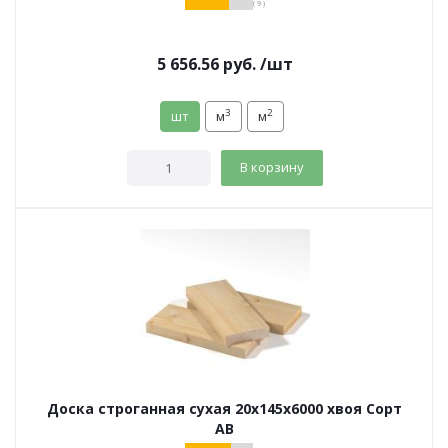
( 9 )
5 656.56
руб.
/шт
3
2
шт
м
м
В корзину
Доска строганная сухая 20х145х6000 хвоя Сорт
АВ