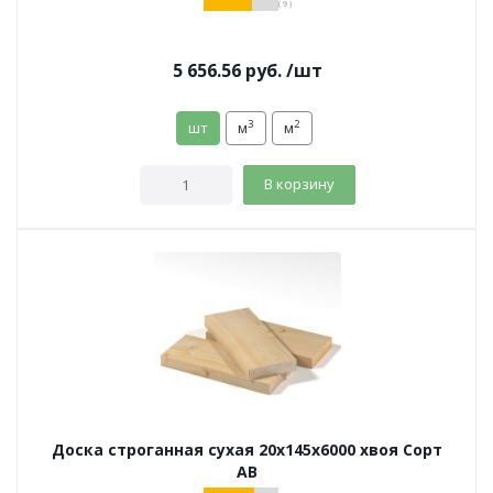
( 9 )
5 656.56
руб.
/шт
3
2
шт
м
м
В корзину
Доска строганная сухая 20х145х6000 хвоя Сорт
АВ