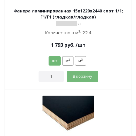
Фанера ламинированная 15х1220х2440 сорт 1/1;
F1/F1 (гладкая/гладкая)
( 0 )
Количество в м³:
22.4
1 793
руб.
/шт
2
3
шт
м
м
В корзину