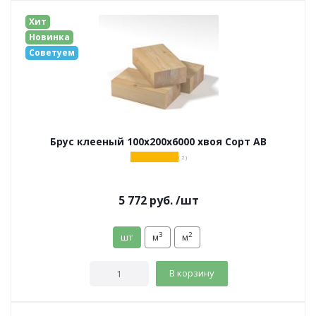
Хит
Новинка
Советуем
Брус клееный 100х200х6000 хвоя Сорт АВ
( 2 )
5 772
руб.
/шт
3
2
шт
м
м
В корзину