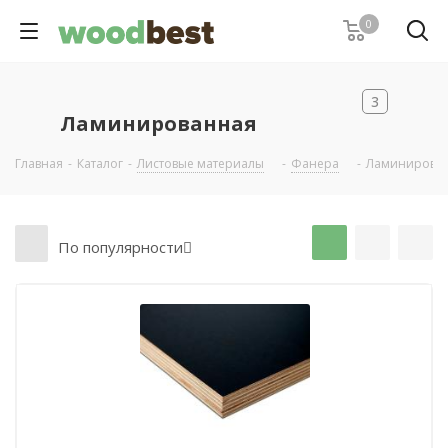
0
3
Ламинированная
Главная
-
Каталог
-
Листовые материалы
-
Фанера
-
Ламинирова
По популярности