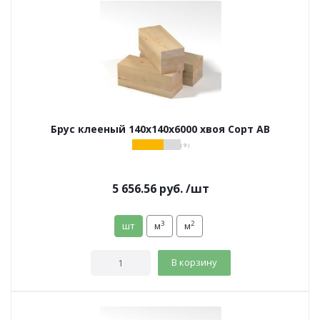
Брус клееный 140х140х6000 хвоя Сорт АВ
( 9 )
5 656.56
руб.
/шт
3
2
шт
м
м
В корзину