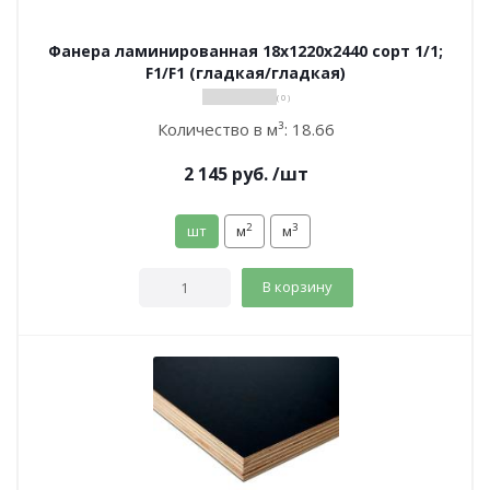
Фанера ламинированная 18х1220х2440 сорт 1/1;
F1/F1 (гладкая/гладкая)
( 0 )
Количество в м³:
18.66
2 145
руб.
/шт
2
3
шт
м
м
В корзину