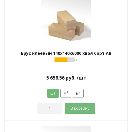
Брус клееный 140х140х6000 хвоя Сорт АВ
( 9 )
5 656.56
руб.
/шт
3
2
шт
м
м
В корзину