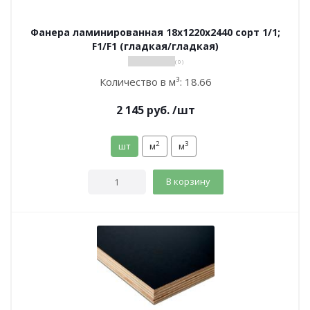
Фанера ламинированная 18х1220х2440 сорт 1/1;
F1/F1 (гладкая/гладкая)
( 0 )
Количество в м³:
18.66
2 145
руб.
/шт
2
3
шт
м
м
В корзину