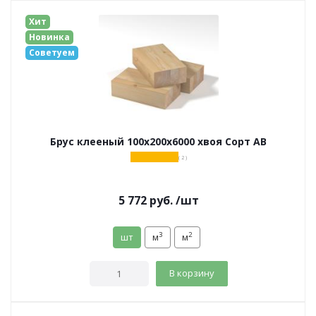
Хит
Новинка
Советуем
Брус клееный 100х200х6000 хвоя Сорт АВ
( 2 )
5 772
руб.
/шт
3
2
шт
м
м
В корзину