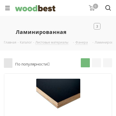
0
3
Ламинированная
Главная
-
Каталог
-
Листовые материалы
-
Фанера
-
Ламинирова
По популярности