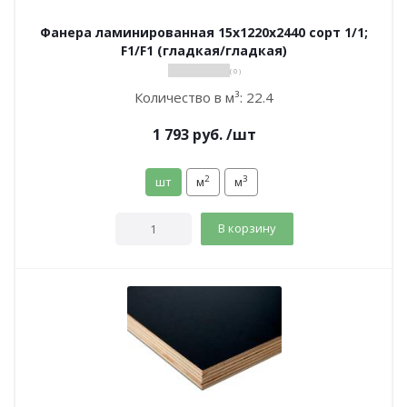
Фанера ламинированная 15х1220х2440 сорт 1/1;
F1/F1 (гладкая/гладкая)
( 0 )
Количество в м³:
22.4
1 793
руб.
/шт
2
3
шт
м
м
В корзину