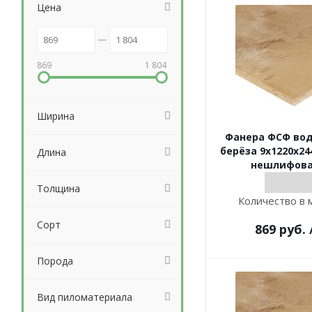
Цена
869
1 804
Ширина
Фанера ФСФ во
берёза 9х1220х244
Длина
нешлифова
Толщина
Количество в 
Сорт
869
руб.
Порода
Вид пиломатериала