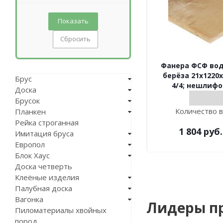
Сбросить
Фанера ФСФ во
берёза 21х1220х
Брус
4/4; нешлиф
Доска
Брусок
Количество в
Планкен
Рейка строганная
1 804
руб.
Имитация бруса
Европол
Блок Хаус
Доска четверть
Клеёные изделия
Палубная доска
Вагонка
Лидеры п
Пиломатериалы хвойных
пород