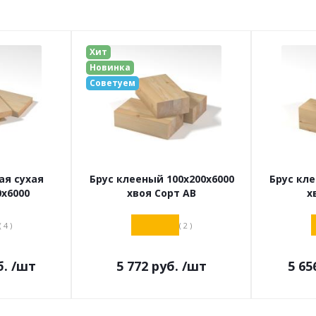
Хит
Новинка
Советуем
ая сухая
Брус клееный 100х200х6000
Брус кле
0х6000
хвоя Сорт АВ
х
( 4 )
( 2 )
.
/шт
5 772
руб.
/шт
5 65