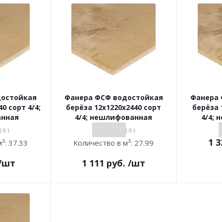
достойкая
Фанера ФСФ водостойкая
Фанера 
0 сорт 4/4;
берёза 12х1220х2440 сорт
берёза 
нная
4/4; нешлифованная
4/4;
( 0 )
( 0 )
1 3
м³:
37.33
Количество в м³:
27.99
/шт
1 111
руб.
/шт