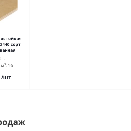
достойкая
2440 сорт
ованная
( 0 )
 м³:
16
/шт
родаж