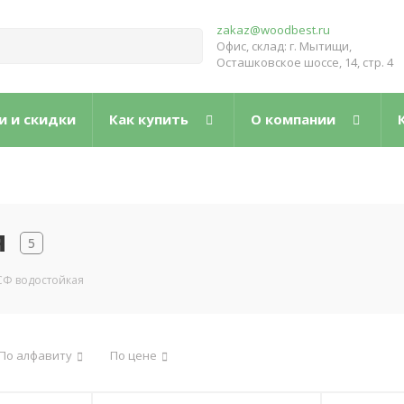
zakaz@woodbest.ru
Офис, склад: г. Мытищи,
Осташковское шоссе, 14, стр. 4
и и скидки
Как купить
О компании
я
5
Ф водостойкая
По алфавиту
По цене