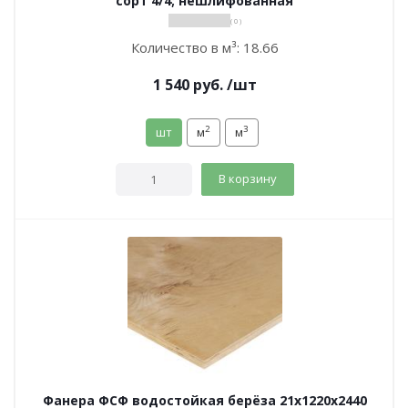
сорт 4/4; нешлифованная
( 0 )
Количество в м³:
18.66
1 540
руб.
/шт
2
3
шт
м
м
В корзину
Фанера ФСФ водостойкая берёза 21х1220х2440