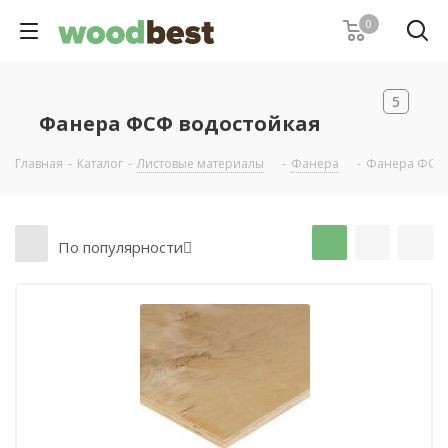
0
5
Фанера ФСФ водостойкая
Главная
-
Каталог
-
Листовые материалы
-
Фанера
-
Фанера ФСФ 
По популярности