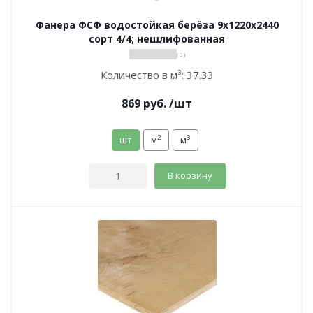
Фанера ФСФ водостойкая берёза 9х1220х2440
сорт 4/4; нешлифованная
( 0 )
Количество в м³:
37.33
869
руб.
/шт
2
3
шт
м
м
В корзину