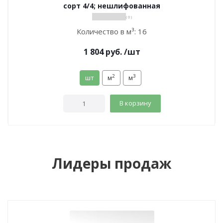
сорт 4/4; нешлифованная
( 0 )
Количество в м³:
16
1 804
руб.
/шт
2
3
шт
м
м
В корзину
Лидеры продаж