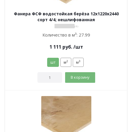
Фанера ФСФ водостойкая берёза 12х1220х2440
сорт 4/4; нешлифованная
( 0 )
Количество в м³:
27.99
1 111
руб.
/шт
2
3
шт
м
м
В корзину