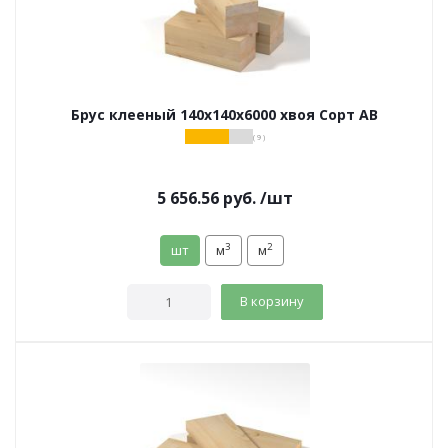
Брус клееный 140х140х6000 хвоя Сорт АВ
( 9 )
5 656.56
руб.
/шт
3
2
шт
м
м
В корзину